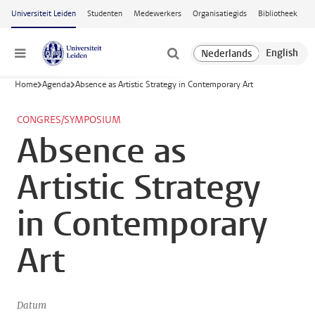
Ga naar hoofdinhoud
Universiteit Leiden
Studenten
Medewerkers
Organisatiegids
Bibliotheek
Menu
Home
Agenda
Absence as Artistic Strategy in Contemporary Art
CONGRES/SYMPOSIUM
Absence as
Artistic Strategy
in Contemporary
Art
Datum