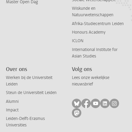
Master Open Dag
Wiskunde en
Natuurwetenschappen
Afrika-Studiecentrum Leiden
Honours Academy
ICLON
International Institute for
Asian Studies
Over ons
Volg ons
Werken bij de Universiteit
Lees onze wekelijkse
Leiden
nieuwsbrief
Steun de Universiteit Leiden
Alumni
Volg ons op bluesky
Volg ons op facebo
Volg ons op yo
Volg ons op
Volg on
Impact
Volg ons op mastodon
Leiden-Delft-Erasmus
Universities