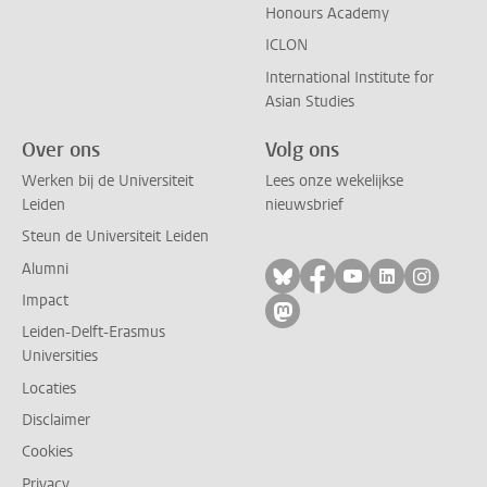
Honours Academy
ICLON
International Institute for
Asian Studies
Over ons
Volg ons
Werken bij de Universiteit
Lees onze wekelijkse
Leiden
nieuwsbrief
Steun de Universiteit Leiden
Alumni
Volg ons op bluesky
Volg ons op facebo
Volg ons op yo
Volg ons op
Volg on
Impact
Volg ons op mastodon
Leiden-Delft-Erasmus
Universities
Locaties
Disclaimer
Cookies
Privacy