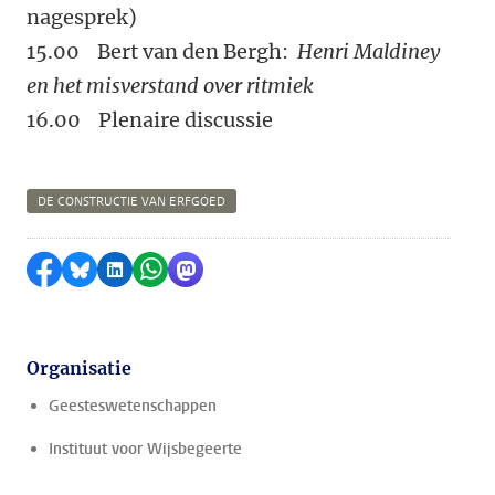
nagesprek)
15.00 Bert van den Bergh:
Henri Maldiney
en het misverstand over ritmiek
16.00 Plenaire discussie
DE CONSTRUCTIE VAN ERFGOED
Delen op Facebook
Delen via Bluesky
Delen op LinkedIn
Delen via WhatsApp
Delen via Mastodon
Organisatie
Geesteswetenschappen
Instituut voor Wijsbegeerte