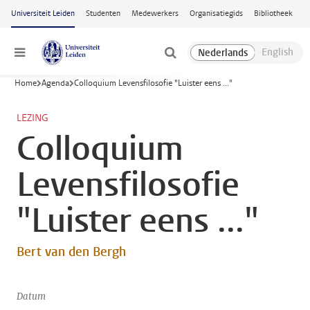
Ga naar hoofdinhoud
Universiteit Leiden
Studenten
Medewerkers
Organisatiegids
Bibliotheek
Menu
Home
Agenda
Colloquium Levensfilosofie "Luister eens ..."
LEZING
Colloquium
Levensfilosofie
"Luister eens ..."
Bert van den Bergh
Datum