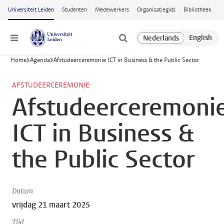
Ga naar hoofdinhoud
Universiteit Leiden
Studenten
Medewerkers
Organisatiegids
Bibliotheek
Menu
Home
Agenda
Afstudeerceremonie ICT in Business & the Public Sector
AFSTUDEERCEREMONIE
Afstudeerceremoni
ICT in Business &
the Public Sector
Datum
vrijdag 21 maart 2025
Tijd