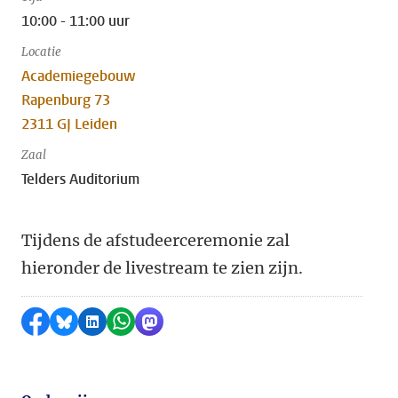
10:00 - 11:00 uur
Locatie
Academiegebouw
Rapenburg 73
2311 GJ Leiden
Zaal
Telders Auditorium
Tijdens de afstudeerceremonie zal
hieronder de livestream te zien zijn.
Delen op Facebook
Delen via Bluesky
Delen op LinkedIn
Delen via WhatsApp
Delen via Mastodon