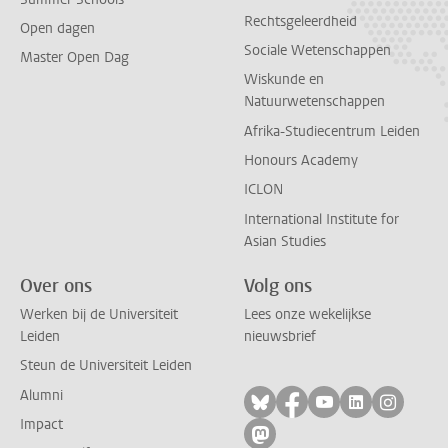
Rechtsgeleerdheid
Open dagen
Sociale Wetenschappen
Master Open Dag
Wiskunde en
Natuurwetenschappen
Afrika-Studiecentrum Leiden
Honours Academy
ICLON
International Institute for
Asian Studies
Over ons
Volg ons
Werken bij de Universiteit
Lees onze wekelijkse
Leiden
nieuwsbrief
Steun de Universiteit Leiden
Alumni
Volg ons op bluesky
Volg ons op facebo
Volg ons op yo
Volg ons op
Volg on
Impact
Volg ons op mastodon