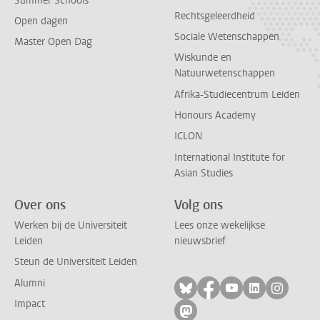
Summer Schools
Rechtsgeleerdheid
Open dagen
Sociale Wetenschappen
Master Open Dag
Wiskunde en
Natuurwetenschappen
Afrika-Studiecentrum Leiden
Honours Academy
ICLON
International Institute for
Asian Studies
Over ons
Volg ons
Werken bij de Universiteit
Lees onze wekelijkse
Leiden
nieuwsbrief
Steun de Universiteit Leiden
Alumni
Volg ons op bluesky
Volg ons op facebo
Volg ons op yo
Volg ons op
Volg on
Impact
Volg ons op mastodon