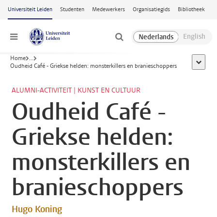
Ga naar hoofdinhoud
Universiteit Leiden
Studenten
Medewerkers
Organisatiegids
Bibliotheek
Menu
Home
...
toon all
Oudheid Café - Griekse helden: monsterkillers en branieschoppers
ALUMNI-ACTIVITEIT | KUNST EN CULTUUR
Oudheid Café -
Griekse helden:
monsterkillers en
branieschoppers
Hugo Koning