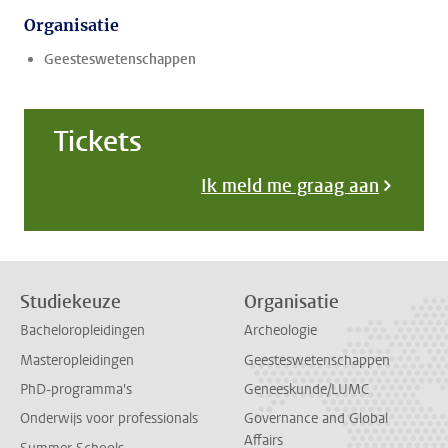
Organisatie
Geesteswetenschappen
Tickets
Ik meld me graag aan
Studiekeuze
Organisatie
Bacheloropleidingen
Archeologie
Masteropleidingen
Geesteswetenschappen
PhD-programma's
Geneeskunde/LUMC
Onderwijs voor professionals
Governance and Global
Affairs