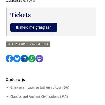
Tickets: €7,50
Tickets
Ik meld me graag aan
DE CONSTRUCTIE VAN ERFGOED
Delen op Facebook
Delen via Bluesky
Delen op LinkedIn
Delen via WhatsApp
Delen via Mastodon
Onderwijs
Griekse en Latijnse taal en cultuur (BA)
Classics and Ancient Civilizations (MA)