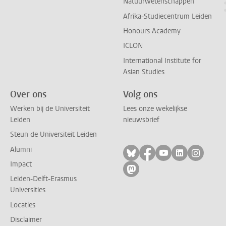
Natuurwetenschappen
Afrika-Studiecentrum Leiden
Honours Academy
ICLON
International Institute for
Asian Studies
Over ons
Volg ons
Werken bij de Universiteit
Lees onze wekelijkse
Leiden
nieuwsbrief
Steun de Universiteit Leiden
Alumni
Volg ons op bluesky
Volg ons op facebo
Volg ons op yo
Volg ons op
Volg on
Impact
Volg ons op mastodon
Leiden-Delft-Erasmus
Universities
Locaties
Disclaimer