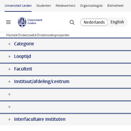
Ga naar hoofdinhoud
Universiteit Leiden
Studenten
Medewerkers
Organisatiegids
Bibliotheek
Menu
Home
Onderzoek
Onderzoeksprojecten
Categorie
Looptijd
Faculteit
Instituut/afdeling/centrum
Interfacultaire instituten