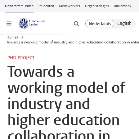
Ga naar hoofdinhoud
Universiteit Leiden
Studenten
Medewerkers
Organisatiegids
Bibliotheek
Menu
Home
...
Towards a working model of industry and higher education collaboration in enhanc
PHD-PROJECT
Towards a
working model of
industry and
higher education
collaboration in