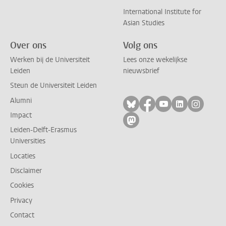
International Institute for
Asian Studies
Over ons
Volg ons
Werken bij de Universiteit
Lees onze wekelijkse
Leiden
nieuwsbrief
Steun de Universiteit Leiden
Alumni
Volg ons op bluesky
Volg ons op facebo
Volg ons op yo
Volg ons op
Volg on
Impact
Volg ons op mastodon
Leiden-Delft-Erasmus
Universities
Locaties
Disclaimer
Cookies
Privacy
Contact