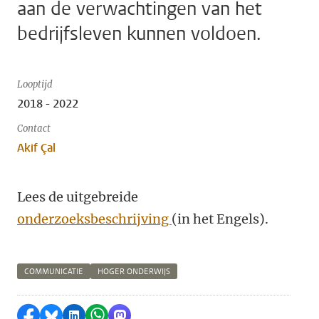
aan de verwachtingen van het
bedrijfsleven kunnen voldoen.
Looptijd
2018 - 2022
Contact
Akif Çal
Lees de uitgebreide
onderzoeksbeschrijving
(in het Engels).
COMMUNICATIE
HOGER ONDERWIJS
Delen op Facebook
Delen via Bluesky
Delen op LinkedIn
Delen via WhatsApp
Delen via Mastodon