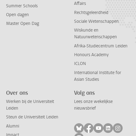
Affairs
Summer Schools
Rechtsgeleerdheid
Open dagen
Sociale Wetenschappen
Master Open Dag
Wiskunde en
Natuurwetenschappen
Afrika-Studiecentrum Leiden
Honours Academy
ICLON
International Institute for
Asian Studies
Over ons
Volg ons
Werken bij de Universiteit
Lees onze wekelijkse
Leiden
nieuwsbrief
Steun de Universiteit Leiden
Alumni
Volg ons op bluesky
Volg ons op facebo
Volg ons op yo
Volg ons op
Volg on
Impact