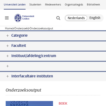
Ga naar hoofdinhoud
Universiteit Leiden
Studenten
Medewerkers
Organisatiegids
Bibliotheek
Menu
Home
Onderzoek
Onderzoeksoutput
Categorie
Faculteit
Instituut/afdeling/centrum
Interfacultaire instituten
Onderzoeksoutput
BOEK