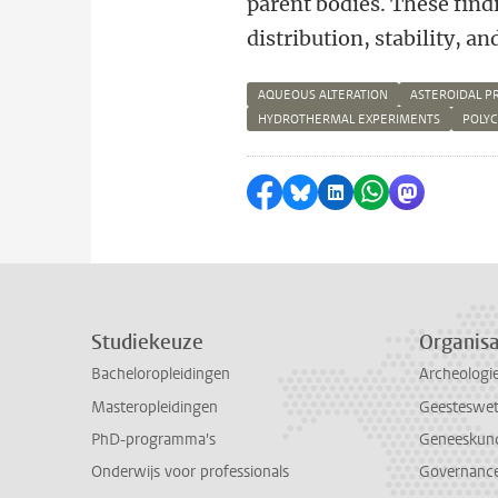
parent bodies. These findi
distribution, stability, a
AQUEOUS ALTERATION
ASTEROIDAL P
HYDROTHERMAL EXPERIMENTS
POLY
Delen op Facebook
Delen via Bluesky
Delen op LinkedI
Delen via Wh
Delen via
Studiekeuze
Organisa
Bacheloropleidingen
Archeologi
Masteropleidingen
Geesteswe
PhD-programma's
Geneeskun
Onderwijs voor professionals
Governance 