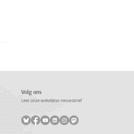
Volg ons
Lees onze wekelijkse nieuwsbrief
Volg ons op bluesky
Volg ons op facebook
Volg ons op youtube
Volg ons op linkedin
Volg ons op instagram
Volg ons op mastodon