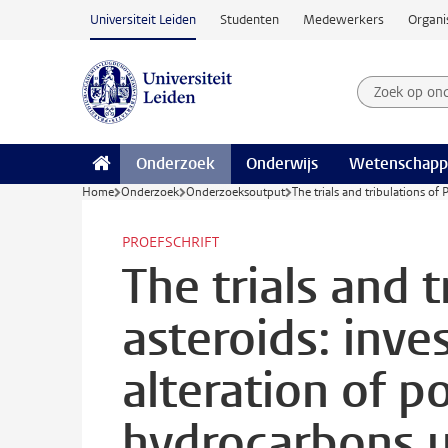
Ga naar hoofdinhoud
Universiteit Leiden
Studenten
Medewerkers
Organi
Zoek op on
Zoekterm
Onderzoek
Onderwijs
Wetenschapp
Home
Onderzoek
Onderzoeksoutput
The trials and tribulations of
PROEFSCHRIFT
The trials and 
asteroids: inve
alteration of p
hydrocarbons u