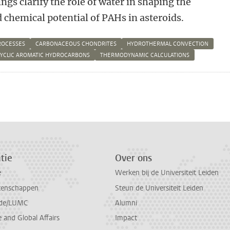
ngs clarify the role of water in shaping the
nd chemical potential of PAHs in asteroids.
ROCESSES
CARBONACEOUS CHONDRITES
HYDROTHERMAL CONVECTION
CYCLIC AROMATIC HYDROCARBONS
THERMODYNAMIC CALCULATIONS
n
atsApp
 Mastodon
tie
Over ons
e
Werken bij de Universiteit Leiden
tenschappen
Steun de Universiteit Leiden
de/LUMC
Alumni
and Global Affairs
Impact