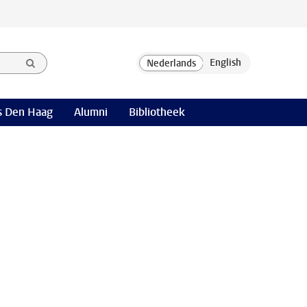
 Den Haag
Alumni
Bibliotheek
: