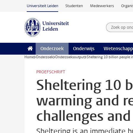
Ga naar hoofdinhoud
Universiteit Leiden
Studenten
Medewerkers
Organi
Zoek op on
Zoekterm
Onderzoek
Onderwijs
Wetenschapp
Home
Onderzoek
Onderzoeksoutput
Sheltering 10 billion people 
PROEFSCHRIFT
Sheltering 10 b
warming and re
challenges and
Sheltering is an immediate 