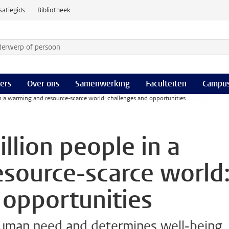
satiegids
Bibliotheek
derwerp of persoon en selecteer categorie
ers
Over ons
Samenwerking
Faculteiten
Campus
in a warming and resource-scarce world: challenges and opportunities
illion people in a
source-scarce world
 opportunities
human need and determines well-being