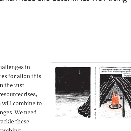
allenges in
es for allon this
n the 21st
resourcecrises,
 will combine to
enges. We need
tackle these
rarching