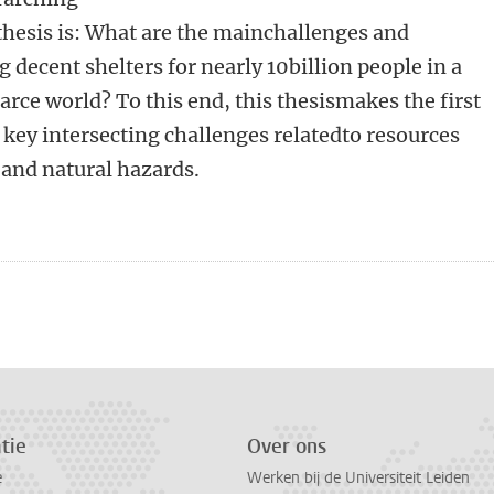
 thesis is: What are the mainchallenges and
g decent shelters for nearly 10billion people in a
ce world? To this end, this thesismakes the first
l key intersecting challenges relatedto resources
 and natural hazards.
n
atsApp
 Mastodon
tie
Over ons
e
Werken bij de Universiteit Leiden