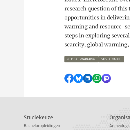
research question of this
opportunities in deliverin
warming and resource-scar
steps in exploring severa
scarcity, global warming,
GLOBAL WARMING
SUSTAINABLE
Delen op Facebook
Delen via Bluesky
Delen op LinkedI
Delen via Wh
Delen via
Studiekeuze
Organisa
Bacheloropleidingen
Archeologi