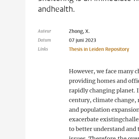
andhealth.
Zhong, X.
Auteur
07 juni 2023
Datum
Thesis in Leiden Repository
Links
However, we face many ch
providing homes and offic
rapidly changing planet. I
century, climate change, 
and population expansion
exacerbate existingchall
to better understand and 
issues. Therefore,the ove