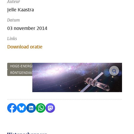
Auteur
Jelle Kaastra
Datum
03 november 2014
Links
Download oratie
HOGE-ENERGIEASTROFYSICA
open m
RÖNTGENDIAGNOSTIEK
Delen op Facebook
Delen via Bluesky
Delen op LinkedIn
Delen via WhatsApp
Delen via Mastodon