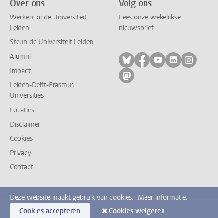
Over ons
Volg ons
Werken bij de Universiteit
Lees onze wekelijkse
Leiden
nieuwsbrief
Steun de Universiteit Leiden
Alumni
Volg ons op bluesky
Volg ons op facebo
Volg ons op yo
Volg ons op
Volg on
Impact
Volg ons op mastodon
Leiden-Delft-Erasmus
Universities
Locaties
Disclaimer
Cookies
Privacy
Contact
Deze website maakt gebruik van cookies.
Meer informatie.
Cookies accepteren
Cookies weigeren