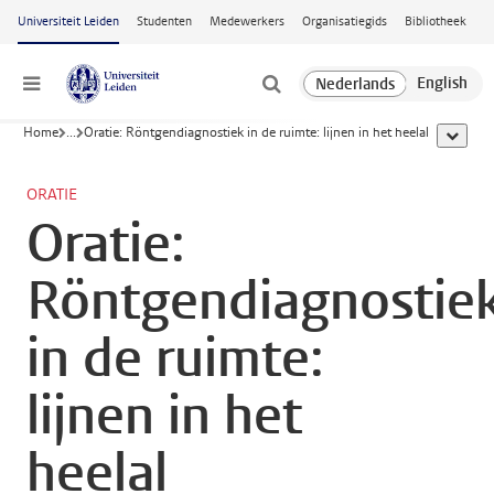
Ga naar hoofdinhoud
Universiteit Leiden
Studenten
Medewerkers
Organisatiegids
Bibliotheek
Menu
Home
...
Oratie: Röntgendiagnostiek in de ruimte: lijnen in het heelal
toon all
ORATIE
Oratie:
Röntgendiagnostie
in de ruimte:
lijnen in het
heelal