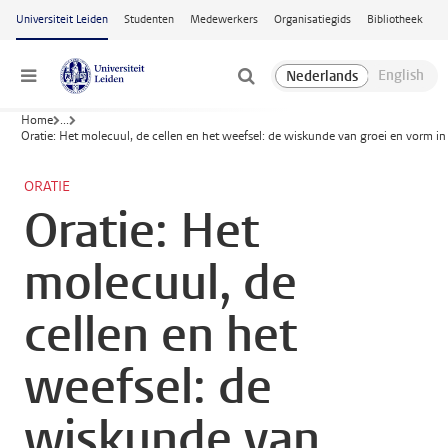
Ga naar hoofdinhoud
Universiteit Leiden
Studenten
Medewerkers
Organisatiegids
Bibliotheek
Menu
Home
...
Oratie: Het molecuul, de cellen en het weefsel: de wiskunde van groei en vorm in
ORATIE
Oratie: Het
molecuul, de
cellen en het
weefsel: de
wiskunde van