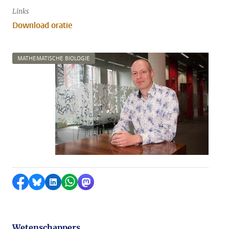
Links
Download oratie
MATHEMATISCHE BIOLOGIE
Delen op Facebook
Delen via Bluesky
Delen op LinkedIn
Delen via WhatsApp
Delen via Mastodon
Wetenschappers