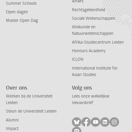
Affairs
Summer Schools
Rechtsgeleerdheid
Open dagen
Sociale Wetenschappen
Master Open Dag
Wiskunde en
Natuurwetenschappen
Afrika-Studiecentrum Leiden
Honours Academy
ICLON
International Institute for
Asian Studies
Over ons
Volg ons
Werken bij de Universiteit
Lees onze wekelijkse
Leiden
nieuwsbrief
Steun de Universiteit Leiden
Alumni
Volg ons op bluesky
Volg ons op facebo
Volg ons op yo
Volg ons op
Volg on
Impact
Volg ons op mastodon