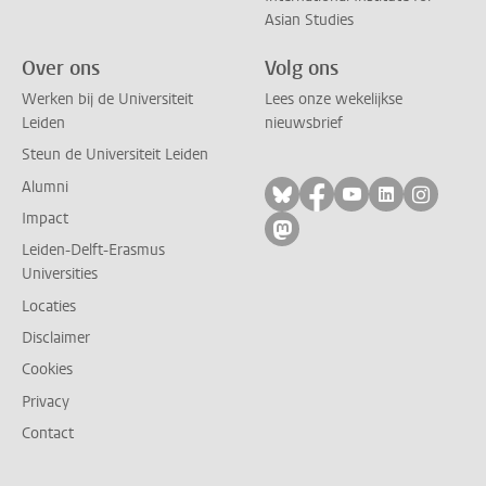
Asian Studies
Over ons
Volg ons
Werken bij de Universiteit
Lees onze wekelijkse
Leiden
nieuwsbrief
Steun de Universiteit Leiden
Alumni
Volg ons op bluesky
Volg ons op facebo
Volg ons op yo
Volg ons op
Volg on
Impact
Volg ons op mastodon
Leiden-Delft-Erasmus
Universities
Locaties
Disclaimer
Cookies
Privacy
Contact