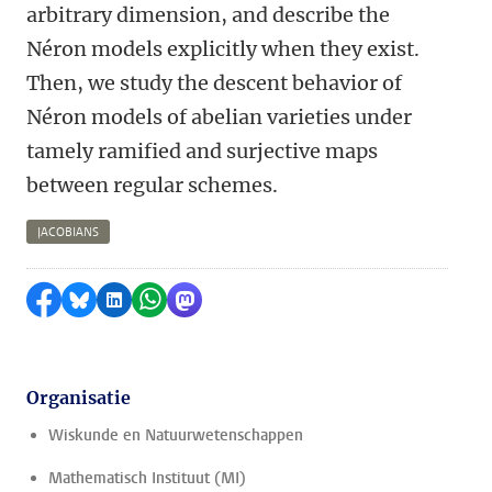
arbitrary dimension, and describe the
Néron models explicitly when they exist.
Then, we study the descent behavior of
Néron models of abelian varieties under
tamely ramified and surjective maps
between regular schemes.
JACOBIANS
Delen op Facebook
Delen via Bluesky
Delen op LinkedIn
Delen via WhatsApp
Delen via Mastodon
Organisatie
Wiskunde en Natuurwetenschappen
Mathematisch Instituut (MI)