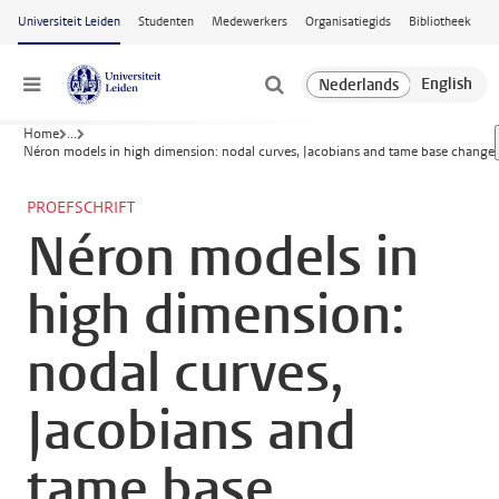
Ga naar hoofdinhoud
Universiteit Leiden
Studenten
Medewerkers
Organisatiegids
Bibliotheek
Menu
Home
...
Néron models in high dimension: nodal curves, Jacobians and tame base change
PROEFSCHRIFT
Néron models in
high dimension:
nodal curves,
Jacobians and
tame base