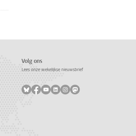
Volg ons
Lees onze wekelijkse nieuwsbrief
Volg ons op bluesky
Volg ons op facebook
Volg ons op youtube
Volg ons op linkedin
Volg ons op instagram
Volg ons op mastodon