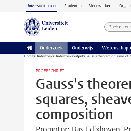
Ga naar hoofdinhoud
Universiteit Leiden
Studenten
Medewerkers
Organi
Zoek op on
Zoekterm
Onderzoek
Onderwijs
Wetenschapp
Home
Onderzoek
Onderzoeksoutput
Gauss's theorem on sums of 3
PROEFSCHRIFT
Gauss's theore
squares, sheav
composition
Promotor: Bas Edixhoven, Pr