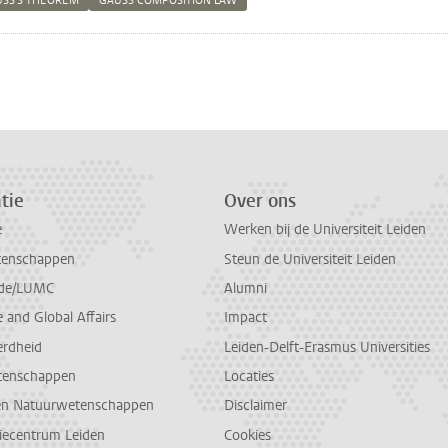
USS'S THEOREM
GAUSS COMPOSITION LAW
n
atsApp
 Mastodon
tie
Over ons
e
Werken bij de Universiteit Leiden
tenschappen
Steun de Universiteit Leiden
de/LUMC
Alumni
and Global Affairs
Impact
erdheid
Leiden-Delft-Erasmus Universities
tenschappen
Locaties
en Natuurwetenschappen
Disclaimer
diecentrum Leiden
Cookies