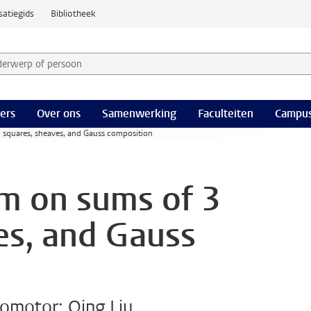
satiegids
Bibliotheek
derwerp of persoon en selecteer categorie
ers
Over ons
Samenwerking
Faculteiten
Campus
 squares, sheaves, and Gauss composition
m on sums of 3
es, and Gauss
omotor: Qing Liu