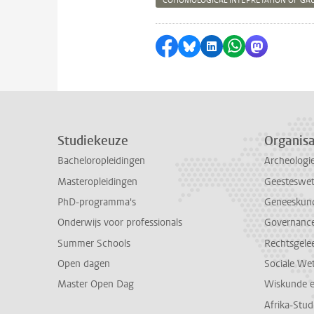
COHOMOLOGICAL INTEPRETATION OF GA
Delen op Facebook
Delen via Bluesky
Delen op LinkedI
Delen via Wh
Delen via
Studiekeuze
Organisa
Bacheloropleidingen
Archeologi
Masteropleidingen
Geesteswe
PhD-programma's
Geneeskun
Onderwijs voor professionals
Governance 
Summer Schools
Rechtsgele
Open dagen
Sociale We
Master Open Dag
Wiskunde 
Afrika-Stu