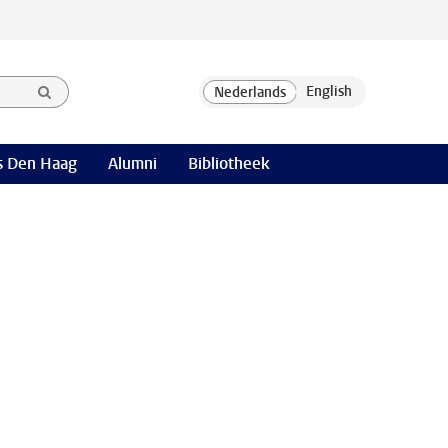
 Den Haag
Alumni
Bibliotheek