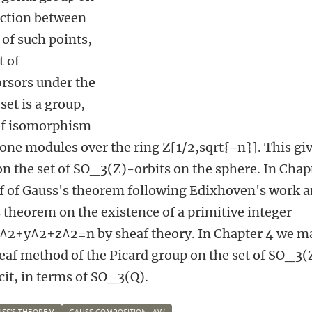
ection between
 of such points,
t of
orsors under the
 set is a group,
of isomorphism
 one modules over the ring Z[1/2,sqrt{-n}]. This gi
 on the set of SO_3(Z)-orbits on the sphere. In Chap
of of Gauss's theorem following Edixhoven's work 
 theorem on the existence of a primitive integer
 x^2+y^2+z^2=n by sheaf theory. In Chapter 4 we m
heaf method of the Picard group on the set of SO_3(
cit, in terms of SO_3(Q).