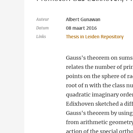
Albert Gunawan
Auteur
08 maart 2016
Datum
Thesis in Leiden Repository
Links
Gauss's theorem on sums 
relates the number of pri
points on the sphere of r
root of n with the class 
quadratic imaginary order
Edixhoven sketched a diff
Gauss's theorem by using
from arithmetic geometry
action of the special ort