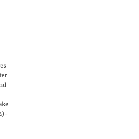
ves
ter
and
ake
Z)-