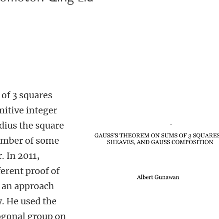
of 3 squares
mitive integer
adius the square
number of some
. In 2011,
erent proof of
 an approach
. He used the
hogonal group on