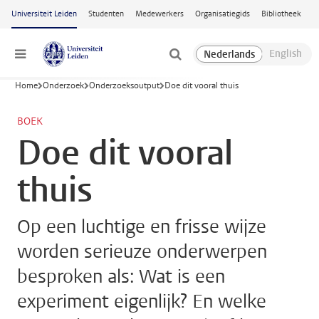
Ga naar hoofdinhoud
Universiteit Leiden
Studenten
Medewerkers
Organisatiegids
Bibliotheek
Menu
Home
Onderzoek
Onderzoeksoutput
Doe dit vooral thuis
BOEK
Doe dit vooral
thuis
Op een luchtige en frisse wijze
worden serieuze onderwerpen
besproken als: Wat is een
experiment eigenlijk? En welke