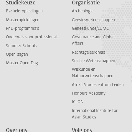
Studiekeuze
Organisatie
Bacheloropleidingen
Archeologie
Masteropleidingen
Geesteswetenschappen
PhD-programma's
Geneeskunde/LUMC
Onderwijs voor professionals
Governance and Global
Affairs
Summer Schools
Rechtsgeleerdheid
Open dagen
Sociale Wetenschappen
Master Open Dag
Wiskunde en
Natuurwetenschappen
Afrika-Studiecentrum Leiden
Honours Academy
ICLON
International Institute for
Asian Studies
Over ons
Volg ons