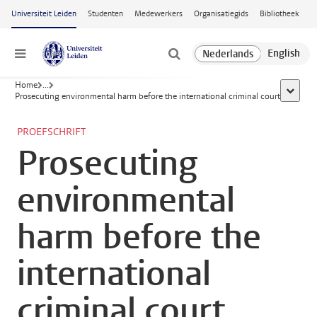
Ga naar hoofdinhoud
Universiteit Leiden
Studenten
Medewerkers
Organisatiegids
Bibliotheek
Menu
Home
...
toon all
Prosecuting environmental harm before the international criminal court
PROEFSCHRIFT
Prosecuting
environmental
harm before the
international
criminal court