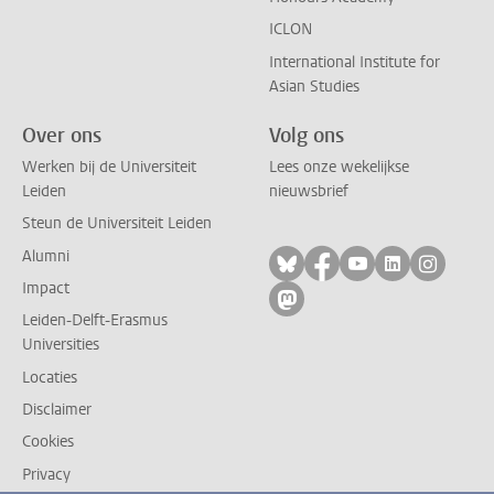
ICLON
International Institute for
Asian Studies
Over ons
Volg ons
Werken bij de Universiteit
Lees onze wekelijkse
Leiden
nieuwsbrief
Steun de Universiteit Leiden
Alumni
Volg ons op bluesky
Volg ons op facebo
Volg ons op yo
Volg ons op
Volg on
Impact
Volg ons op mastodon
Leiden-Delft-Erasmus
Universities
Locaties
Disclaimer
Cookies
Privacy