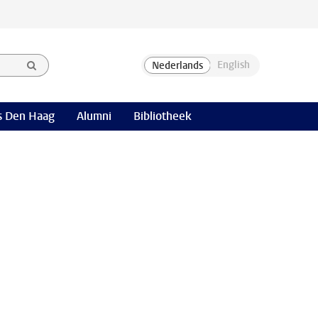
 Den Haag
Alumni
Bibliotheek