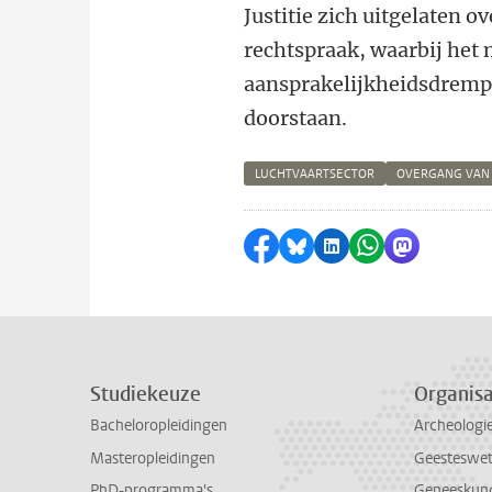
Justitie zich uitgelaten 
rechtspraak, waarbij het 
aansprakelijkheidsdrempel
doorstaan.
LUCHTVAARTSECTOR
OVERGANG VAN
Delen op Facebook
Delen via Bluesky
Delen op LinkedI
Delen via Wh
Delen via
Studiekeuze
Organisa
Bacheloropleidingen
Archeologi
Masteropleidingen
Geesteswe
PhD-programma's
Geneeskun