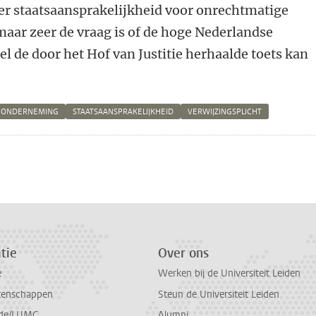
over staatsaansprakelijkheid voor onrechtmatige
maar zeer de vraag is of de hoge Nederlandse
 de door het Hof van Justitie herhaalde toets kan
 ONDERNEMING
STAATSAANSPRAKELIJKHEID
VERWIJZINGSPLICHT
n
atsApp
 Mastodon
tie
Over ons
e
Werken bij de Universiteit Leiden
tenschappen
Steun de Universiteit Leiden
de/LUMC
Alumni