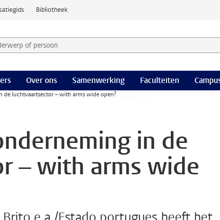
satiegids
Bibliotheek
derwerp of persoon en selecteer categorie
ers
Over ons
Samenwerking
Faculteiten
Campus
 de luchtvaartsector – with arms wide open?
onderneming in de
or – with arms wide
e Brito e.a./Estado portugues heeft het