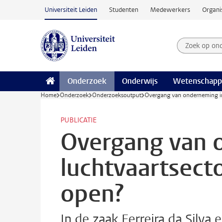
Ga naar hoofdinhoud
Universiteit Leiden
Studenten
Medewerkers
Organi
Zoek op on
Zoekterm
Onderzoek
Onderwijs
Wetenschapp
Home
Onderzoek
Onderzoeksoutput
Overgang van onderneming in
PUBLICATIE
Overgang van 
luchtvaartsect
open?
In de zaak Ferreira da Silva 