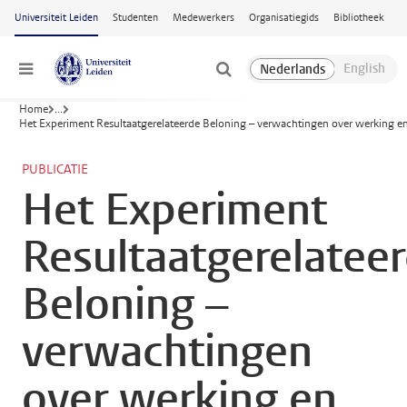
Ga naar hoofdinhoud
Universiteit Leiden
Studenten
Medewerkers
Organisatiegids
Bibliotheek
Menu
Home
...
Het Experiment Resultaatgerelateerde Beloning – verwachtingen over werking en
PUBLICATIE
Het Experiment
Resultaatgerelatee
Beloning –
verwachtingen
over werking en