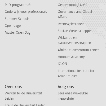
PhD-programma's
Geneeskunde/LUMC
Onderwijs voor professionals
Governance and Global
Affairs
Summer Schools
Rechtsgeleerdheid
Open dagen
Sociale Wetenschappen
Master Open Dag
Wiskunde en
Natuurwetenschappen
Afrika-Studiecentrum Leiden
Honours Academy
ICLON
International Institute for
Asian Studies
Over ons
Volg ons
Werken bij de Universiteit
Lees onze wekelijkse
Leiden
nieuwsbrief
Steun de Universiteit Leiden