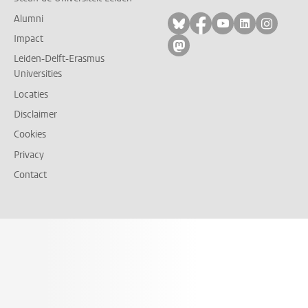
Alumni
Volg ons op bluesky
Volg ons op facebo
Volg ons op yo
Volg ons op
Volg on
Impact
Volg ons op mastodon
Leiden-Delft-Erasmus
Universities
Locaties
Disclaimer
Cookies
Privacy
Contact