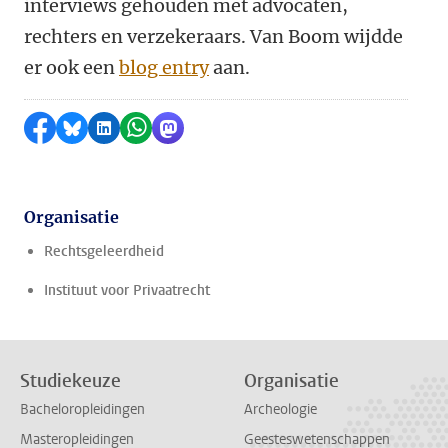
interviews gehouden met advocaten,
rechters en verzekeraars. Van Boom wijdde
er ook een
blog entry
aan.
Delen op Facebook
Delen via Bluesky
Delen op LinkedIn
Delen via WhatsApp
Delen via Mastodon
Organisatie
Rechtsgeleerdheid
Instituut voor Privaatrecht
Studiekeuze
Organisatie
Bacheloropleidingen
Archeologie
Masteropleidingen
Geesteswetenschappen