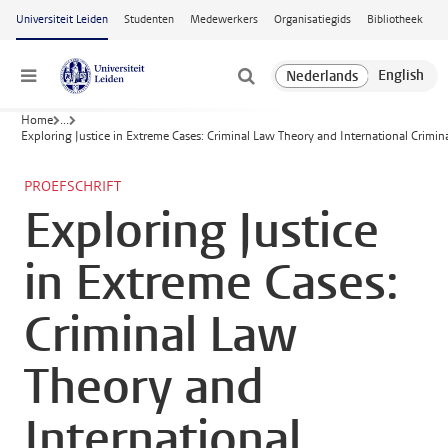
Ga naar hoofdinhoud
Universiteit Leiden
Studenten
Medewerkers
Organisatiegids
Bibliotheek
Menu
Home
...
Exploring Justice in Extreme Cases: Criminal Law Theory and International Crimin
PROEFSCHRIFT
Exploring Justice
in Extreme Cases:
Criminal Law
Theory and
International