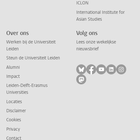
ICLON
International Institute for
Asian Studies
Over ons
Volg ons
Werken bij de Universiteit
Lees onze wekelijkse
Leiden
nieuwsbrief
Steun de Universiteit Leiden
Alumni
Volg ons op bluesky
Volg ons op facebo
Volg ons op yo
Volg ons op
Volg on
Impact
Volg ons op mastodon
Leiden-Delft-Erasmus
Universities
Locaties
Disclaimer
Cookies
Privacy
Contact