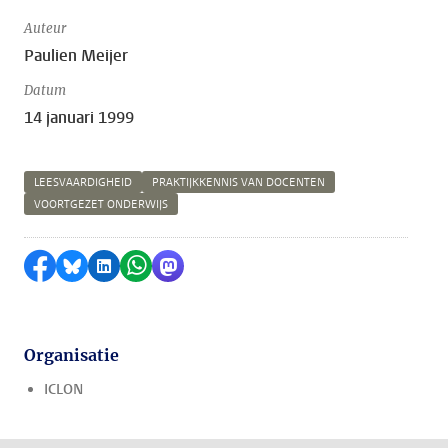
Auteur
Paulien Meijer
Datum
14 januari 1999
LEESVAARDIGHEID
PRAKTIJKKENNIS VAN DOCENTEN
VOORTGEZET ONDERWIJS
Delen op Facebook
Delen via Bluesky
Delen op LinkedIn
Delen via WhatsApp
Delen via Mastodon
Organisatie
ICLON