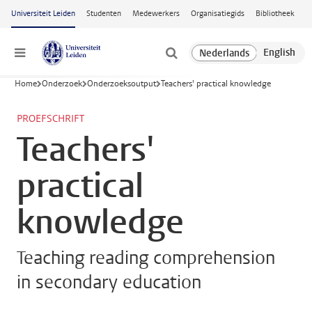
Ga naar hoofdinhoud
Universiteit Leiden
Studenten
Medewerkers
Organisatiegids
Bibliotheek
Menu
Home
Onderzoek
Onderzoeksoutput
Teachers' practical knowledge
PROEFSCHRIFT
Teachers'
practical
knowledge
Teaching reading comprehension
in secondary education