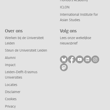
Honours Academy
ICLON
International Institute for
Asian Studies
Over ons
Volg ons
Werken bij de Universiteit
Lees onze wekelijkse
Leiden
nieuwsbrief
Steun de Universiteit Leiden
Alumni
Volg ons op bluesky
Volg ons op facebo
Volg ons op yo
Volg ons op
Volg on
Impact
Volg ons op mastodon
Leiden-Delft-Erasmus
Universities
Locaties
Disclaimer
Cookies
Privacy