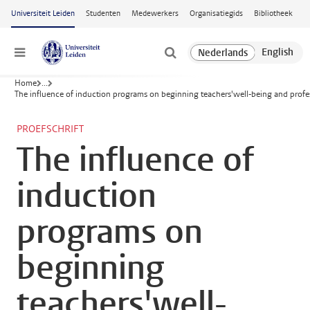
Ga naar hoofdinhoud
Universiteit Leiden
Studenten
Medewerkers
Organisatiegids
Bibliotheek
Menu
Home
...
The influence of induction programs on beginning teachers'well-being and prof
PROEFSCHRIFT
The influence of
induction
programs on
beginning
teachers'well-