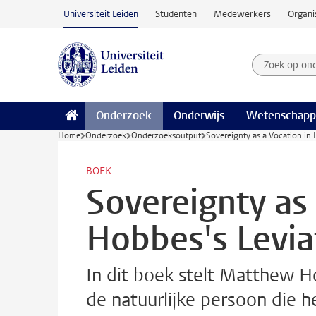
Ga naar hoofdinhoud
Universiteit Leiden
Studenten
Medewerkers
Organi
Zoek op on
Zoekterm
Onderzoek
Onderwijs
Wetenschapp
Home
Onderzoek
Onderzoeksoutput
Sovereignty as a Vocation in
BOEK
Sovereignty as 
Hobbes's Levi
In dit boek stelt Matthew 
de natuurlijke persoon die 