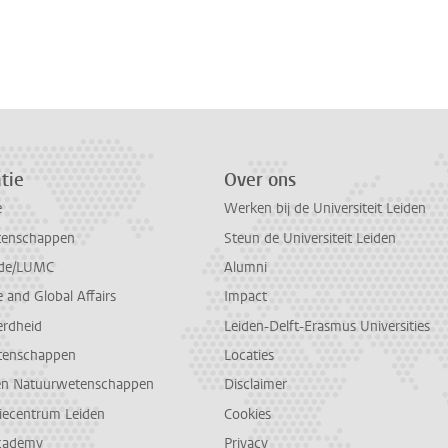
tie
Over ons
e
Werken bij de Universiteit Leiden
tenschappen
Steun de Universiteit Leiden
de/LUMC
Alumni
and Global Affairs
Impact
erdheid
Leiden-Delft-Erasmus Universities
tenschappen
Locaties
en Natuurwetenschappen
Disclaimer
diecentrum Leiden
Cookies
cademy
Privacy