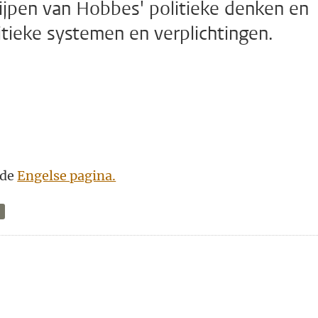
rijpen van Hobbes' politieke denken en
litieke systemen en verplichtingen.
 de
Engelse pagina.
n
atsApp
 Mastodon