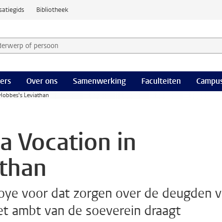
satiegids
Bibliotheek
derwerp of persoon en selecteer categorie
ers
Over ons
Samenwerking
Faculteiten
Campus
 Hobbes's Leviathan
a Vocation in
athan
Hoye voor dat zorgen over de deugden 
het ambt van de soeverein draagt