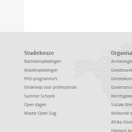
Studiekeuze
Organisa
Bacheloropleidingen
Archeologi
Masteropleidingen
Geesteswe
PhD-programma's
Geneeskun
Onderwijs voor professionals
Governance 
Summer Schools
Rechtsgele
Open dagen
Sociale We
Master Open Dag
Wiskunde 
Afrika-Stu
Honours A