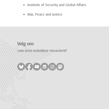
Institute of Security and Global Affairs
War, Peace and Justice
Volg ons
Lees onze wekelijkse nieuwsbrief
Volg ons op bluesky
Volg ons op facebook
Volg ons op youtube
Volg ons op linkedin
Volg ons op instagram
Volg ons op mastodon