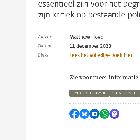
essentieel zijn voor het beg
zijn kritiek op bestaande po
Matthew Hoye
Auteur
11 december 2023
Datum
Lees het volledige boek hier
Links
Zie voor meer informatie
POLITIEKE FILOSOFIE
SOEVEREINITEIT
Delen op Facebook
Delen via Bluesky
Delen op LinkedI
Delen via Wh
Delen via