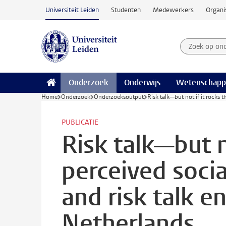
Ga naar hoofdinhoud
Universiteit Leiden
Studenten
Medewerkers
Organi
Zoek op on
Zoekterm
Onderzoek
Onderwijs
Wetenschapp
Home
Onderzoek
Onderzoeksoutput
Risk talk—but not if it rocks 
PUBLICATIE
Risk talk—but n
perceived socia
and risk talk 
Netherlands