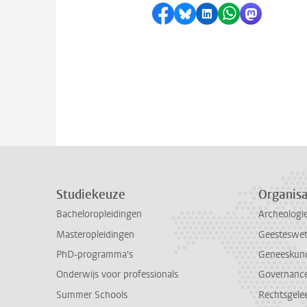
Delen op Facebook
Delen via Bluesky
Delen op LinkedI
Delen via Wh
Delen via
Studiekeuze
Organisa
Bacheloropleidingen
Archeologi
Masteropleidingen
Geesteswe
PhD-programma's
Geneeskun
Onderwijs voor professionals
Governance 
Summer Schools
Rechtsgele