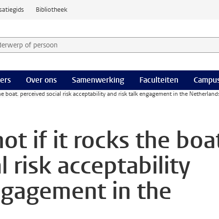
satiegids
Bibliotheek
derwerp of persoon en selecteer categorie
ers
Over ons
Samenwerking
Faculteiten
Campus
the boat. perceived social risk acceptability and risk talk engagement in the Netherland
ot if it rocks the boa
l risk acceptability
engagement in the