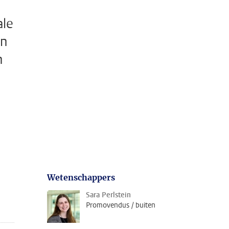
ale
en
n
Wetenschappers
Sara Perlstein
Promovendus / buiten