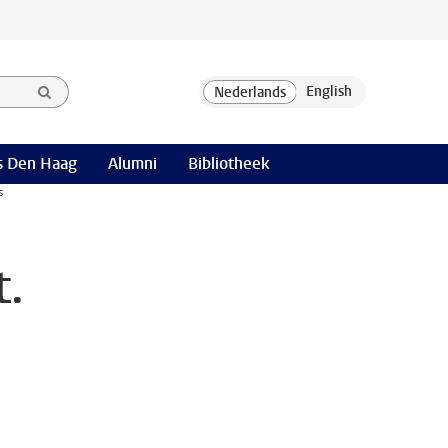
 Den Haag
Alumni
Bibliotheek
s
t.