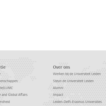
n
atsApp
 Mastodon
tie
Over ons
e
Werken bij de Universiteit Leiden
tenschappen
Steun de Universiteit Leiden
de/LUMC
Alumni
and Global Affairs
Impact
erdheid
Leiden-Delft-Erasmus Universities