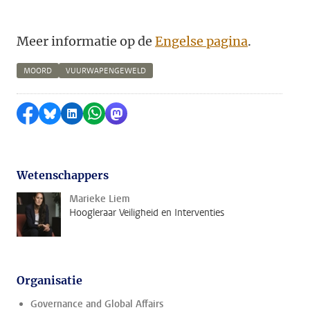
Meer informatie op de
Engelse pagina
.
MOORD
VUURWAPENGEWELD
Delen op Facebook
Delen via Bluesky
Delen op LinkedIn
Delen via WhatsApp
Delen via Mastodon
Wetenschappers
Marieke Liem
Hoogleraar Veiligheid en Interventies
Organisatie
Governance and Global Affairs