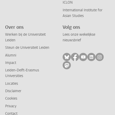
ICLON
International Institute for
Asian Studies
Over ons
Volg ons
Werken bij de Universiteit
Lees onze wekelijkse
Leiden
nieuwsbrief
Steun de Universiteit Leiden
Alumni
Volg ons op bluesky
Volg ons op facebo
Volg ons op yo
Volg ons op
Volg on
Impact
Volg ons op mastodon
Leiden-Delft-Erasmus
Universities
Locaties
Disclaimer
Cookies
Privacy
Contact