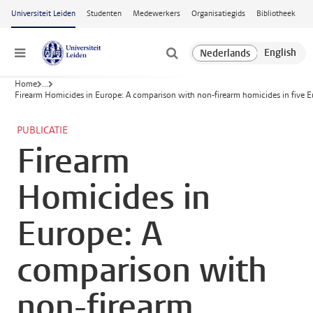
Ga naar hoofdinhoud
Universiteit Leiden
Studenten
Medewerkers
Organisatiegids
Bibliotheek
Menu
Home
...
Firearm Homicides in Europe: A comparison with non-firearm homicides in five 
PUBLICATIE
Firearm
Homicides in
Europe: A
comparison with
non-firearm