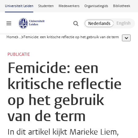
Ga naar hoofdinhoud
Universiteit Leiden
Studenten
Medewerkers
Organisatiegids
Bibliotheek
Menu
Home
...
Femicide: een kritische reflectie op het gebruik van de term
toon all
PUBLICATIE
Femicide: een
kritische reflectie
op het gebruik
van de term
In dit artikel kijkt Marieke Liem,