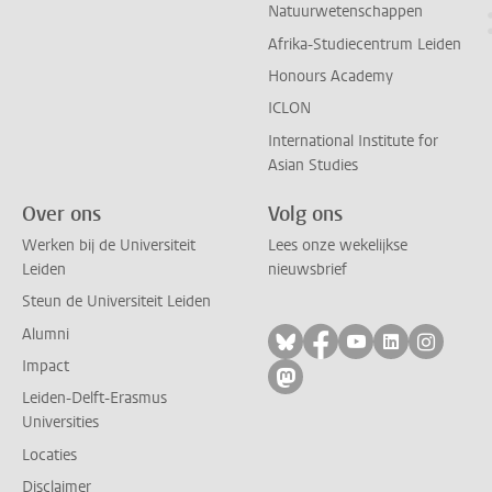
Natuurwetenschappen
Afrika-Studiecentrum Leiden
Honours Academy
ICLON
International Institute for
Asian Studies
Over ons
Volg ons
Werken bij de Universiteit
Lees onze wekelijkse
Leiden
nieuwsbrief
Steun de Universiteit Leiden
Alumni
Volg ons op bluesky
Volg ons op facebo
Volg ons op yo
Volg ons op
Volg on
Impact
Volg ons op mastodon
Leiden-Delft-Erasmus
Universities
Locaties
Disclaimer