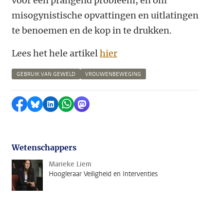
voor een prangend probleem, en om
misogynistische opvattingen en uitlatingen
te benoemen en de kop in te drukken.
Lees het hele artikel
hier
GEBRUIK VAN GEWELD
VROUWENBEWEGING
Delen op Facebook
Delen via Bluesky
Delen op LinkedIn
Delen via WhatsApp
Delen via Mastodon
Wetenschappers
Marieke Liem
Hoogleraar Veiligheid en Interventies