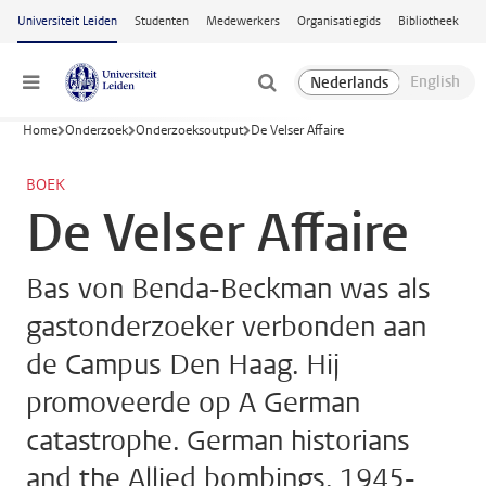
Ga naar hoofdinhoud
Universiteit Leiden
Studenten
Medewerkers
Organisatiegids
Bibliotheek
Menu
Home
Onderzoek
Onderzoeksoutput
De Velser Affaire
BOEK
De Velser Affaire
Bas von Benda-Beckman was als
gastonderzoeker verbonden aan
de Campus Den Haag. Hij
promoveerde op A German
catastrophe. German historians
and the Allied bombings, 1945-