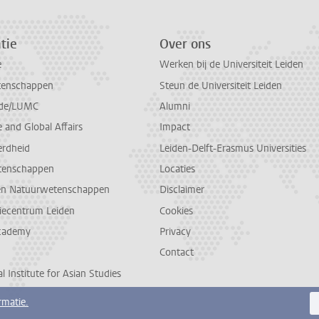
tie
Over ons
e
Werken bij de Universiteit Leiden
tenschappen
Steun de Universiteit Leiden
de/LUMC
Alumni
and Global Affairs
Impact
erdheid
Leiden-Delft-Erasmus Universities
tenschappen
Locaties
en Natuurwetenschappen
Disclaimer
diecentrum Leiden
Cookies
cademy
Privacy
Contact
l Institute for Asian Studies
rmatie.