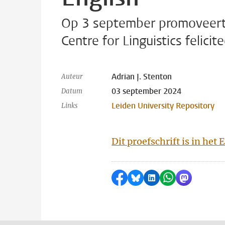
Op 3 september promoveert 
Centre for Linguistics felicit
Adrian J. Stenton
Auteur
03 september 2024
Datum
Leiden University Repository
Links
Dit proefschrift is in het
Delen op Facebook
Delen via Bluesky
Delen op LinkedI
Delen via Wh
Delen via