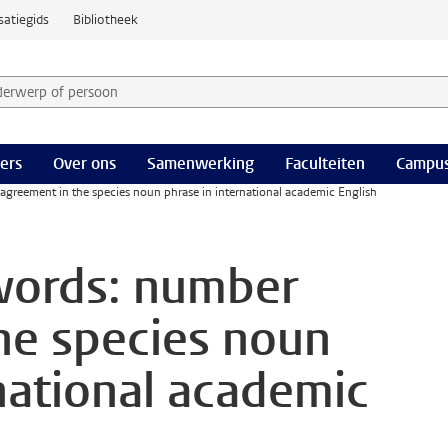
satiegids
Bibliotheek
derwerp of persoon en selecteer categorie
ers
Over ons
Samenwerking
Faculteiten
Campus
agreement in the species noun phrase in international academic English
words: number
he species noun
national academic