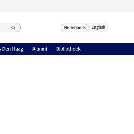
 Den Haag
Alumni
Bibliotheek