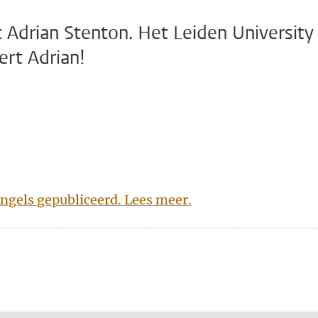
Adrian Stenton. Het Leiden University
eert Adrian!
 Engels gepubliceerd. Lees meer.
n
atsApp
 Mastodon