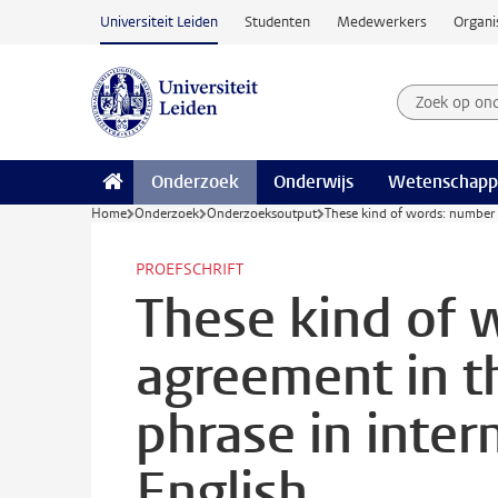
Ga naar hoofdinhoud
Universiteit Leiden
Studenten
Medewerkers
Organi
Zoek op on
Zoekterm
Onderzoek
Onderwijs
Wetenschapp
Home
Onderzoek
Onderzoeksoutput
These kind of words: number 
PROEFSCHRIFT
These kind of 
agreement in t
phrase in inter
English