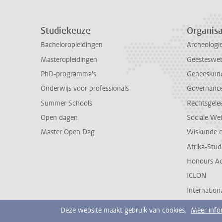
Studiekeuze
Organisa
Bacheloropleidingen
Archeologi
Masteropleidingen
Geesteswe
PhD-programma's
Geneeskun
Onderwijs voor professionals
Governance 
Summer Schools
Rechtsgele
Open dagen
Sociale We
Master Open Dag
Wiskunde 
Afrika-Stu
Honours A
ICLON
Internationa
Deze website maakt gebruik van cookies.
Meer info