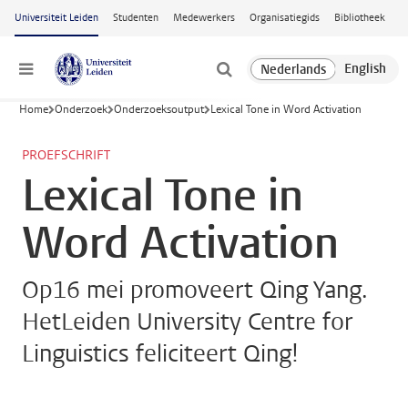
Ga naar hoofdinhoud
Universiteit Leiden
Studenten
Medewerkers
Organisatiegids
Bibliotheek
Menu
Home
Onderzoek
Onderzoeksoutput
Lexical Tone in Word Activation
PROEFSCHRIFT
Lexical Tone in
Word Activation
Op16 mei promoveert Qing Yang.
HetLeiden University Centre for
Linguistics feliciteert Qing!