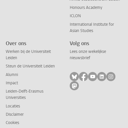
Honours Academy
ICLON
International Institute for
Asian Studies
Over ons
Volg ons
Werken bij de Universiteit
Lees onze wekelijkse
Leiden
nieuwsbrief
Steun de Universiteit Leiden
Alumni
Volg ons op bluesky
Volg ons op facebo
Volg ons op yo
Volg ons op
Volg on
Impact
Volg ons op mastodon
Leiden-Delft-Erasmus
Universities
Locaties
Disclaimer
Cookies