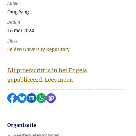
Auteur
Qing Yang
Datum
16 mei 2024
Links
Leiden University Repository
Dit proefscrift is in het Engels
gepubliceerd. Lees meer.
Delen op Facebook
Delen via Bluesky
Delen op LinkedIn
Delen via WhatsApp
Delen via Mastodon
Organisatie
Geesteswetenschappen