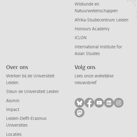
Wiskunde en
Natuurwetenschappen
Afrika-Studiecentrum Leiden
Honours Academy
ICLON
International Institute for
Asian Studies
Over ons
Volg ons
Werken bij de Universiteit
Lees onze wekelijkse
Leiden
nieuwsbrief
Steun de Universiteit Leiden
Alumni
Volg ons op bluesky
Volg ons op facebo
Volg ons op yo
Volg ons op
Volg on
Impact
Volg ons op mastodon
Leiden-Delft-Erasmus
Universities
Locaties