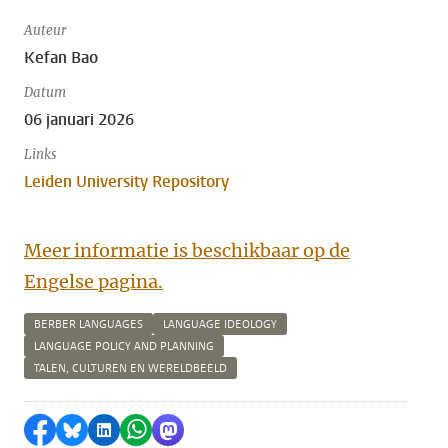
Auteur
Kefan Bao
Datum
06 januari 2026
Links
Leiden University Repository
Meer informatie is beschikbaar op de
Engelse pagina.
BERBER LANGUAGES
LANGUAGE IDEOLOGY
LANGUAGE POLICY AND PLANNING
TALEN, CULTUREN EN WERELDBEELD
Delen op Facebook
Delen via Bluesky
Delen op LinkedIn
Delen via WhatsApp
Delen via Mastodon