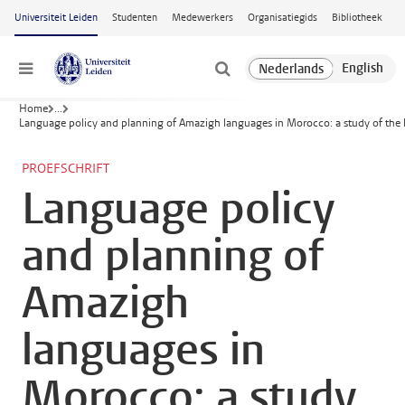
Ga naar hoofdinhoud
Universiteit Leiden
Studenten
Medewerkers
Organisatiegids
Bibliotheek
Menu
Home
...
Language policy and planning of Amazigh languages in Morocco: a study of the 
PROEFSCHRIFT
Language policy
and planning of
Amazigh
languages in
Morocco: a study