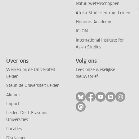
Natuurwetenschappen
Afrika-Studiecentrum Leiden
Honours Academy
ICLON
International Institute for
Asian Studies
Over ons
Volg ons
Werken bij de Universiteit
Lees onze wekelijkse
Leiden
nieuwsbrief
Steun de Universiteit Leiden
Alumni
Volg ons op bluesky
Volg ons op facebo
Volg ons op yo
Volg ons op
Volg on
Impact
Volg ons op mastodon
Leiden-Delft-Erasmus
Universities
Locaties
Disclaimer