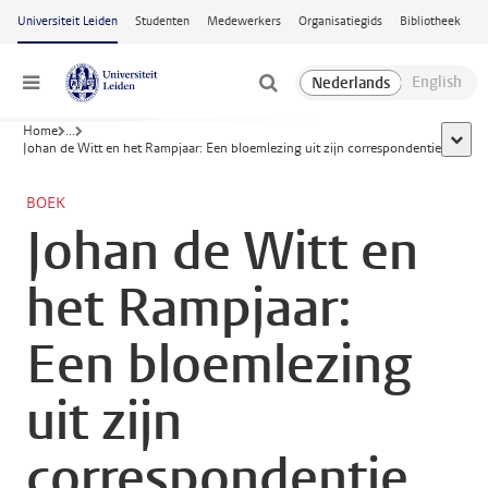
Ga naar hoofdinhoud
Universiteit Leiden
Studenten
Medewerkers
Organisatiegids
Bibliotheek
Menu
Home
...
toon a
Johan de Witt en het Rampjaar: Een bloemlezing uit zijn correspondentie
BOEK
Johan de Witt en
het Rampjaar:
Een bloemlezing
uit zijn
correspondentie