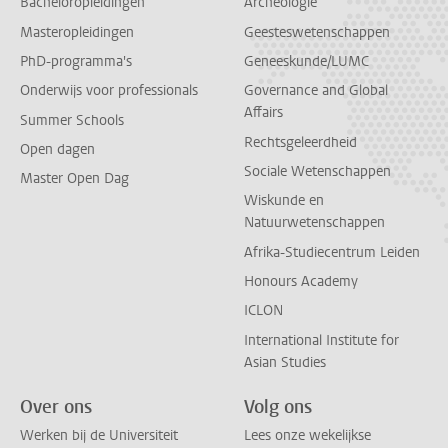
Bacheloropleidingen
Archeologie
Masteropleidingen
Geesteswetenschappen
PhD-programma's
Geneeskunde/LUMC
Onderwijs voor professionals
Governance and Global
Affairs
Summer Schools
Rechtsgeleerdheid
Open dagen
Sociale Wetenschappen
Master Open Dag
Wiskunde en
Natuurwetenschappen
Afrika-Studiecentrum Leiden
Honours Academy
ICLON
International Institute for
Asian Studies
Over ons
Volg ons
Werken bij de Universiteit
Lees onze wekelijkse