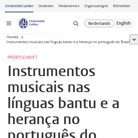
Ga naar hoofdinhoud
Universiteit Leiden
Studenten
Medewerkers
Organisatiegids
Bibliotheek
Menu
Home
...
too
Instrumentos musicais nas línguas bantu e a herança no português do Brasil
PROEFSCHRIFT
Instrumentos
musicais nas
línguas bantu e a
herança no
português do