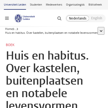
Ga naar hoofdinhoud
Universiteit Leiden
Studenten
Medewerkers
Organisatiegids
Bibliotheek
Menu
Home
...
toon a
Huis en habitus. Over kastelen, buitenplaatsen en notabele levensvormen
BOEK
Huis en habitus.
Over kastelen,
buitenplaatsen
en notabele
levensvormen