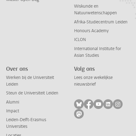
Wiskunde en
Natuurwetenschappen
Afrika-Studiecentrum Leiden
Honours Academy
ICLON
International Institute for
Asian Studies
Over ons
Volg ons
Werken bij de Universiteit
Lees onze wekelijkse
Leiden
nieuwsbrief
Steun de Universiteit Leiden
Alumni
Volg ons op bluesky
Volg ons op facebo
Volg ons op yo
Volg ons op
Volg on
Impact
Volg ons op mastodon
Leiden-Delft-Erasmus
Universities
Locaties