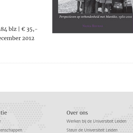
4 blz | € 35,-
 december 2012
n
atsApp
 Mastodon
tie
Over ons
e
Werken bij de Universiteit Leiden
tenschappen
Steun de Universiteit Leiden