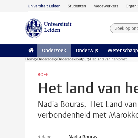
Ga naar hoofdinhoud
Universiteit Leiden
Studenten
Medewerkers
Organi
Zoek op on
Zoekterm
Onderzoek
Onderwijs
Wetenschapp
Home
Onderzoek
Onderzoeksoutput
Het land van herkomst
BOEK
Het land van h
Nadia Bouras, 'Het Land va
verbondenheid met Marokko,
Nadia Bouras
Auteur