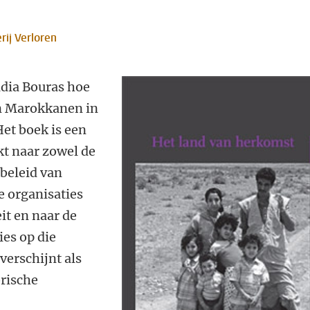
rij Verloren
adia Bouras hoe
n Marokkanen in
et boek is een
kt naar zowel de
beleid van
 organisaties
it en naar de
ies op die
verschijnt als
orische