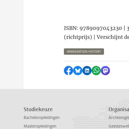
ISBN: 9789097043230 | 38
(richtprijs) | Verschijnt
IMMIGRATION HISTORY
Delen op Facebook
Delen via Bluesky
Delen op LinkedI
Delen via Wh
Delen via
Studiekeuze
Organisa
Bacheloropleidingen
Archeologi
Masteropleidingen
Geesteswe