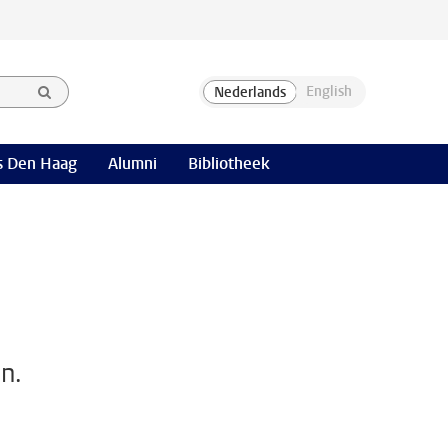
 Den Haag
Alumni
Bibliotheek
n.