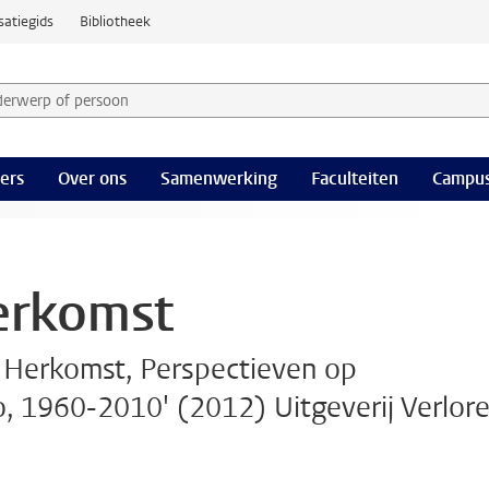
satiegids
Bibliotheek
derwerp of persoon en selecteer categorie
ers
Over ons
Samenwerking
Faculteiten
Campus
erkomst
n Herkomst, Perspectieven op
 1960-2010' (2012) Uitgeverij Verlore