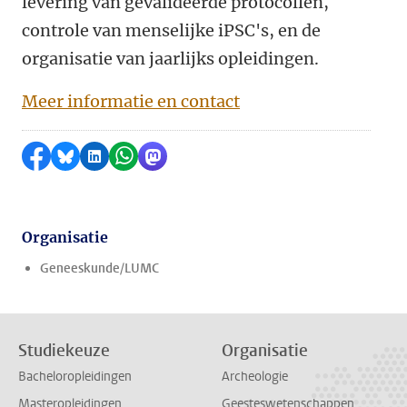
levering van gevalideerde protocollen,
controle van menselijke iPSC's, en de
organisatie van jaarlijks opleidingen.
Meer informatie en contact
Delen op Facebook
Delen via Bluesky
Delen op LinkedIn
Delen via WhatsApp
Delen via Mastodon
Organisatie
Geneeskunde/LUMC
Studiekeuze
Organisatie
Bacheloropleidingen
Archeologie
Masteropleidingen
Geesteswetenschappen