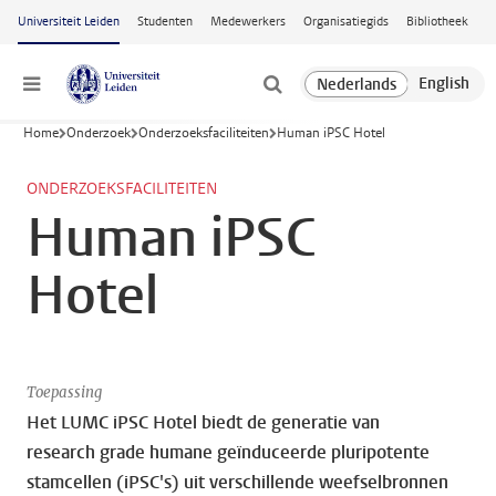
Ga naar hoofdinhoud
Universiteit Leiden
Studenten
Medewerkers
Organisatiegids
Bibliotheek
Menu
Home
Onderzoek
Onderzoeksfaciliteiten
Human iPSC Hotel
ONDERZOEKSFACILITEITEN
Human iPSC
Hotel
Toepassing
Het LUMC iPSC Hotel biedt de generatie van
research grade humane geïnduceerde pluripotente
stamcellen (iPSC's) uit verschillende weefselbronnen