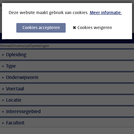
Ga direct naar de inhoud
Universiteit Leiden
Studenten
Medewerkers
Organisatiegids
Bibliotheek
Deze website maakt gebruik van cookies.
Meer informatie.
Cookies accepteren
Cookies weigeren
Menu
Home
Onderwijs
Opleidingen
Opleiding
Type
Onderwijsvorm
Voertaal
Locatie
Interessegebied
Faculteit