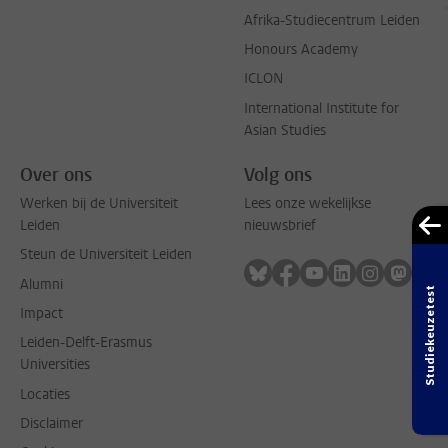
Afrika-Studiecentrum Leiden
Honours Academy
ICLON
International Institute for
Asian Studies
Over ons
Volg ons
Werken bij de Universiteit
Lees onze wekelijkse
Leiden
nieuwsbrief
Steun de Universiteit Leiden
Volg ons op bluesky
Volg ons op facebook
Volg ons op youtub
Volg ons op li
Volg ons o
Volg 
Alumni
Studiekeuzetest
Impact
Leiden-Delft-Erasmus
Universities
Locaties
Disclaimer