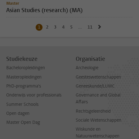
Master
Asian Studies (research) (MA)
Naar volgende pag
1
Huidige pagina, pagina
2
Naar pagina
3
Naar pagina
4
Naar pagina
5
Naar pagina
...
11
Naar laatste pagina, pagi
Studiekeuze
Organisatie
Bacheloropleidingen
Archeologie
Masteropleidingen
Geesteswetenschappen
PhD-programma's
Geneeskunde/LUMC
Onderwijs voor professionals
Governance and Global
Affairs
Summer Schools
Rechtsgeleerdheid
Open dagen
Sociale Wetenschappen
Master Open Dag
Wiskunde en
Natuurwetenschappen