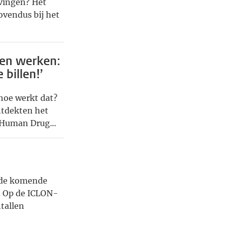
vingen? Het
vendus bij het
nen werken:
 billen!’
 hoe werkt dat?
ntdekten het
 Human Drug...
t de komende
e. Op de ICLON-
tallen