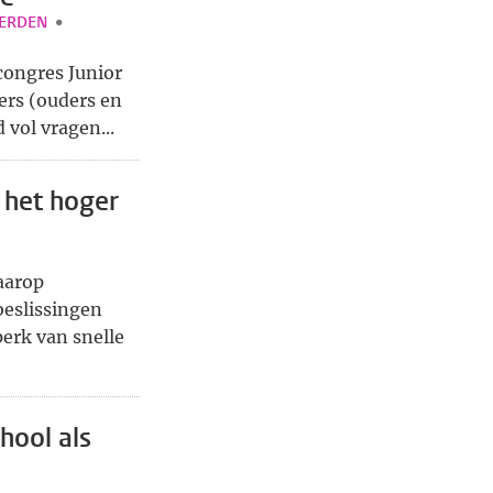
WERDEN
congres Junior
ers (ouders en
vol vragen...
 het hoger
aarop
beslissingen
erk van snelle
hool als