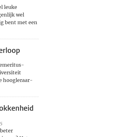
l leuke
genlijk wel
zig bent met een
erloop
 emeritus-
versiteit
te hoogleraar-
rokkenheid
25
beter