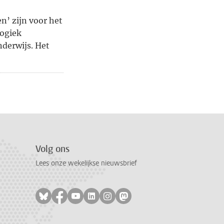
n’ zijn voor het
gogiek
nderwijs. Het
pagina, pagina
ende pagina, pagina 4
Volg ons
Lees onze wekelijkse nieuwsbrief
Volg ons op bluesky
Volg ons op facebook
Volg ons op youtube
Volg ons op linkedin
Volg ons op instagram
Volg ons op mastodon