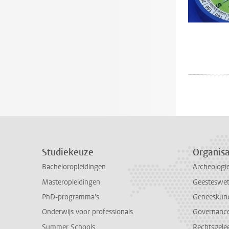
Studiekeuze
Organisa
Bacheloropleidingen
Archeologi
Masteropleidingen
Geesteswe
PhD-programma's
Geneeskun
Onderwijs voor professionals
Governance 
Summer Schools
Rechtsgele