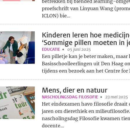
betrekken bij blended learning-omge
proefschrift van Linyuan Wang (promo
ICLON) bie...
Kinderen leren hoe medicij
‘Sommige pillen moeten in je
EDUCATIE
05 juni 2025
Een pilletje kan je beter maken, maar
Basisschoolleerlingen uit Den Haag o
tijdens een bezoek aan het Centre for
Mens, dier en natuur
NASCHOLINGSDAG FILOSOFIE
23 mei 2025
Het eindexamen havo filosofie draai
jaren om dierethiek en milieufilosofi
nascholingsdag Filosofie kwamen tien
docente...