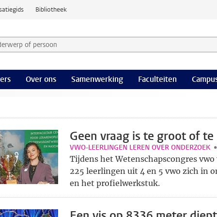
satiegids
Bibliotheek
derwerp of persoon en selecteer categorie
ers
Over ons
Samenwerking
Faculteiten
Campus
Geen vraag is te groot of te 
VWO-LEERLINGEN LEREN OVER ONDERZOEK
Tijdens het Wetenschapscongres vwo 
225 leerlingen uit 4 en 5 vwo zich in
en het profielwerkstuk.
Een vis op 8336 meter diep