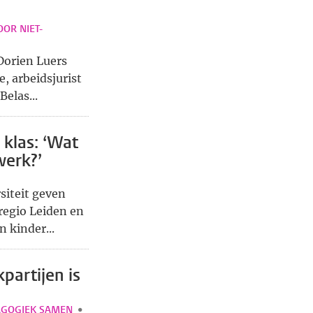
OR NIET-
Dorien Luers
e, arbeidsjurist
Belas...
 klas: ‘Wat
werk?’
rsiteit geven
regio Leiden en
 kinder...
partijen is
AGOGIEK SAMEN