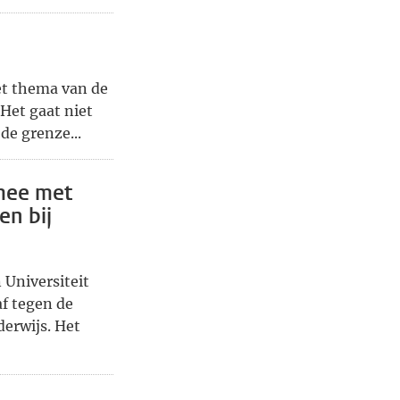
et thema van de
Het gaat niet
de grenze...
mee met
en bij
Universiteit
af tegen de
erwijs. Het