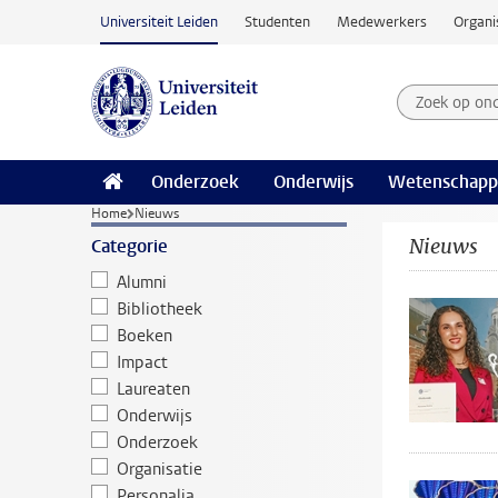
Ga naar hoofdinhoud
Universiteit Leiden
Studenten
Medewerkers
Organi
Zoek op on
Zoekterm
Onderzoek
Onderwijs
Wetenschapp
Home
Nieuws
Nieuws
Categorie
Alumni
Bibliotheek
Boeken
Impact
Laureaten
Onderwijs
Onderzoek
Organisatie
Personalia