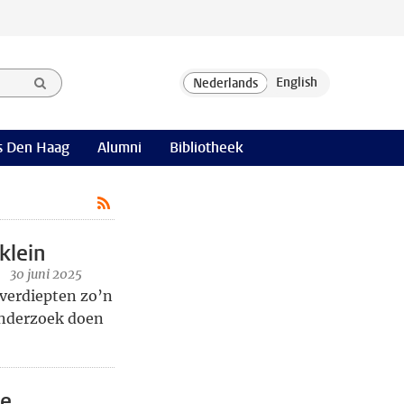
 Den Haag
Alumni
Bibliotheek
klein
30 juni 2025
verdiepten zo’n
 onderzoek doen
te