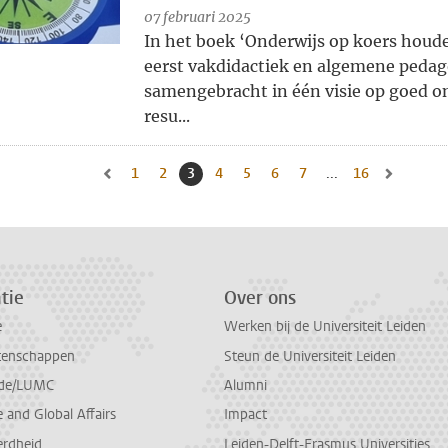
07 februari 2025
In het boek ‘Onderwijs op koers houde
eerst vakdidactiek en algemene peda
samengebracht in één visie op goed o
resu...
1
Naar pagina
2
Naar pagina
3
Huidige pagina, pagina
4
Naar pagina
5
Naar pagina
6
Naar pagina
7
Naar pagina
...
16
Naar laatste 
Naar vorige pagina, pagina 2
Naar volg
tie
Over ons
e
Werken bij de Universiteit Leiden
tenschappen
Steun de Universiteit Leiden
de/LUMC
Alumni
and Global Affairs
Impact
erdheid
Leiden-Delft-Erasmus Universities