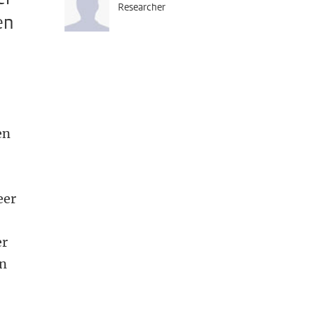
Researcher
en
en
eer
er
en