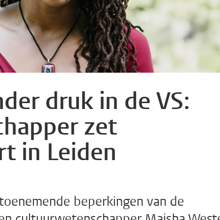
er druk in de VS:
chapper zet
t in Leiden
n toenemende beperkingen van de
gen cultuurwetenschapper Maisha West