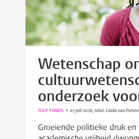
Wetenschap ond
cultuurwetens
onderzoek voor
TULP FONDS
07 juli 2026
tekst: Linda van Putten
Groeiende politieke druk e
academische vrijheid dwon