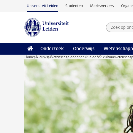
Ga naar hoofdinhoud
Universiteit Leiden
Studenten
Medewerkers
Organi
Zoek op on
Zoekterm
Onderzoek
Onderwijs
Wetenschapp
Home
Nieuws
Wetenschap onder druk in de VS: cultuurwetenschapp