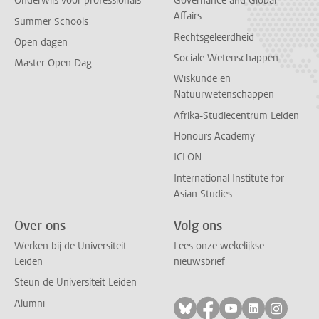
Onderwijs voor professionals
Governance and Global
Affairs
Summer Schools
Rechtsgeleerdheid
Open dagen
Sociale Wetenschappen
Master Open Dag
Wiskunde en
Natuurwetenschappen
Afrika-Studiecentrum Leiden
Honours Academy
ICLON
International Institute for
Asian Studies
Over ons
Volg ons
Werken bij de Universiteit
Lees onze wekelijkse
Leiden
nieuwsbrief
Steun de Universiteit Leiden
Alumni
Volg ons op bluesky
Volg ons op facebo
Volg ons op yo
Volg ons op
Volg on