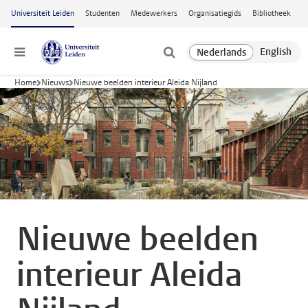
Ga naar hoofdinhoud
Universiteit Leiden
Studenten
Medewerkers
Organisatiegids
Bibliotheek
Menu
Home
Nieuws
Nieuwe beelden interieur Aleida Nijland
Nieuwe beelden
interieur Aleida