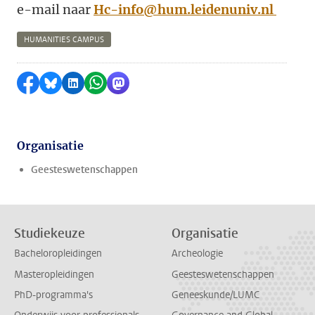
e-mail naar
Hc-info@hum.leidenuniv.nl
HUMANITIES CAMPUS
Delen op Facebook
Delen via Bluesky
Delen op LinkedIn
Delen via WhatsApp
Delen via Mastodon
Organisatie
Geesteswetenschappen
Studiekeuze
Organisatie
Bacheloropleidingen
Archeologie
Masteropleidingen
Geesteswetenschappen
PhD-programma's
Geneeskunde/LUMC