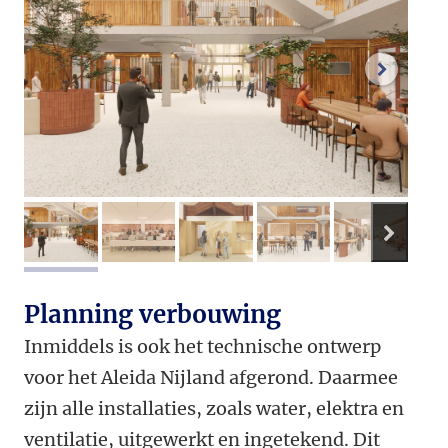
volgend
volge
afbeelding 1
afbeelding 2
afbeelding 3
afbeelding 4
afbeeldi
Planning verbouwing
Inmiddels is ook het technische ontwerp
voor het Aleida Nijland afgerond. Daarmee
zijn alle installaties, zoals water, elektra en
ventilatie, uitgewerkt en ingetekend. Dit