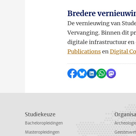
Bredere vernieuwi
De vernieuwing van Stude
Vervanging. Binnen dit p
digitale infrastructuur e
Publications
en
Digital C
Delen op Facebook
Delen via Bluesky
Delen op LinkedI
Delen via Wh
Delen via
Studiekeuze
Organisa
Bacheloropleidingen
Archeologi
Masteropleidingen
Geesteswe