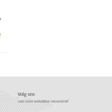
y
y
Volg ons
Lees onze wekelijkse nieuwsbrief