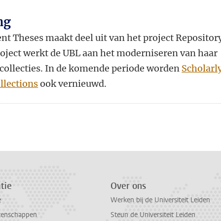
ng
nt Theses maakt deel uit van het project Repositor
roject werkt de UBL aan het moderniseren van haar
n collecties. In de komende periode worden
Scholarl
ollections
ook vernieuwd.
n
atsApp
 Mastodon
tie
Over ons
e
Werken bij de Universiteit Leiden
tenschappen
Steun de Universiteit Leiden