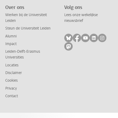
Over ons
Volg ons
Werken bij de Universiteit
Lees onze wekelijkse
Leiden
nieuwsbrief
Steun de Universiteit Leiden
Alumni
Volg ons op bluesky
Volg ons op facebo
Volg ons op yo
Volg ons op
Volg on
Impact
Volg ons op mastodon
Leiden-Delft-Erasmus
Universities
Locaties
Disclaimer
Cookies
Privacy
Contact