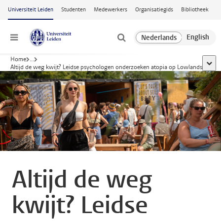
Ga naar hoofdinhoud
Universiteit Leiden
Studenten
Medewerkers
Organisatiegids
Bibliotheek
Menu
Home
...
toon 
Altijd de weg kwijt? Leidse psychologen onderzoeken atopia op Lowlands
Altijd de weg
kwijt? Leidse