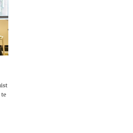
ist
 te