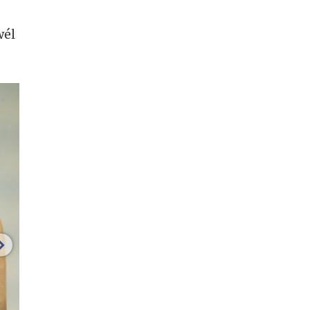
wél
volgende afbeelding