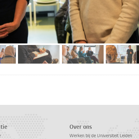
fbeelding 2
afbeelding 3
afbeelding 4
afbe
n
atsApp
 Mastodon
tie
Over ons
e
Werken bij de Universiteit Leiden