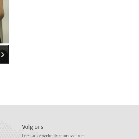
volgende miniatuur afbeeldingen
elding 5
afbeelding 6
afbeelding 7
Volg ons
Lees onze wekelijkse nieuwsbrief