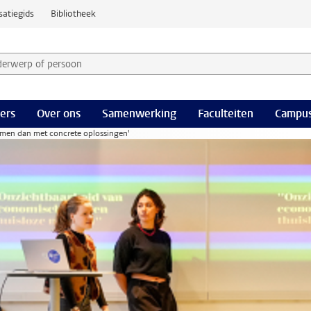
satiegids
Bibliotheek
derwerp of persoon en selecteer categorie
ers
Over ons
Samenwerking
Faculteiten
Campus
komen dan met concrete oplossingen'