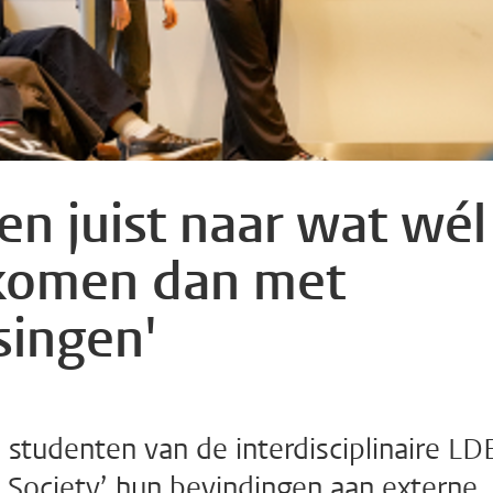
en juist naar wat wél
 komen dan met
singen'
studenten van de interdisciplinaire LD
y Society’ hun bevindingen aan externe