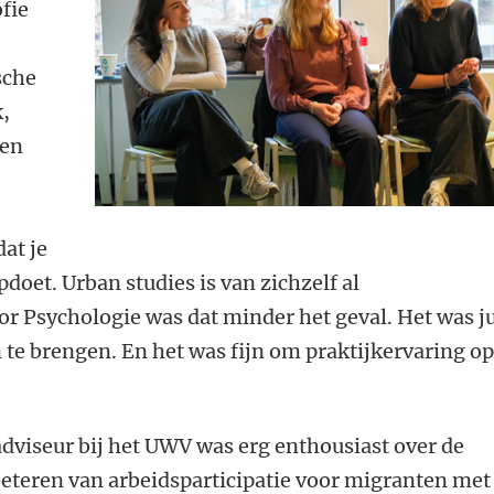
ofie
sche
k,
een
dat je
doet. Urban studies is van zichzelf al
oor Psychologie was dat minder het geval. Het was ju
te brengen. En het was fijn om praktijkervaring op
dviseur bij het UWV was erg enthousiast over de
beteren van arbeidsparticipatie voor migranten met