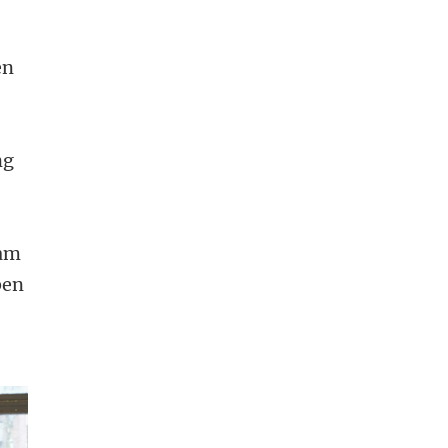
en
ng
dam
ben