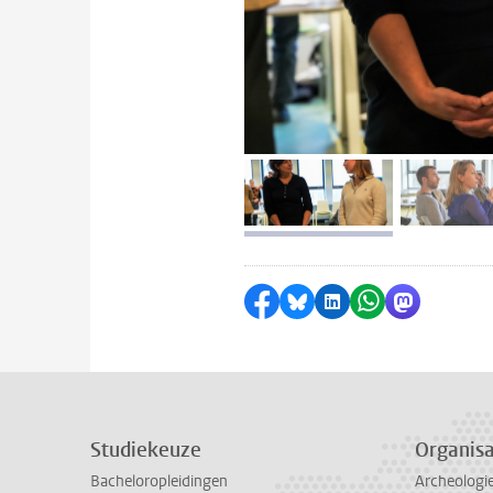
afbeelding 1
a
Delen op Facebook
Delen via Bluesky
Delen op LinkedI
Delen via Wh
Delen via
Studiekeuze
Organisa
Bacheloropleidingen
Archeologi