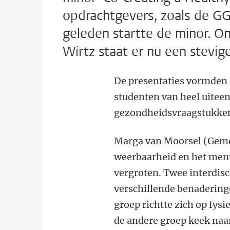
opdrachtgevers, zoals de G
geleden startte de minor. On
Wirtz staat er nu een stevig
De presentaties vormden e
studenten van heel uitee
gezondheidsvraagstukken
Marga van Moorsel (Geme
weerbaarheid en het ment
vergroten. Twee interdis
verschillende benadering
groep richtte zich op fys
de andere groep keek naar