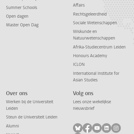
Affairs
Summer Schools
Rechtsgeleerdheid
Open dagen
Sociale Wetenschappen
Master Open Dag
Wiskunde en
Natuurwetenschappen
Afrika-Studiecentrum Leiden
Honours Academy
ICLON
International Institute for
Asian Studies
Over ons
Volg ons
Werken bij de Universiteit
Lees onze wekelijkse
Leiden
nieuwsbrief
Steun de Universiteit Leiden
Alumni
Volg ons op bluesky
Volg ons op facebo
Volg ons op yo
Volg ons op
Volg on