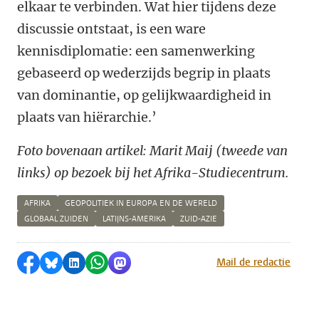
elkaar te verbinden. Wat hier tijdens deze
discussie ontstaat, is een ware
kennisdiplomatie: een samenwerking
gebaseerd op wederzijds begrip in plaats
van dominantie, op gelijkwaardigheid in
plaats van hiërarchie.’
Foto bovenaan artikel: Marit Maij (tweede van
links) op bezoek bij het
Afrika-Studiecentrum.
AFRIKA
GEOPOLITIEK IN EUROPA EN DE WERELD
GLOBAAL ZUIDEN
LATIJNS-AMERIKA
ZUID-AZIE
Delen op Facebook
Delen via Bluesky
Delen op LinkedIn
Delen via WhatsApp
Delen via Mastodon
Mail de redactie