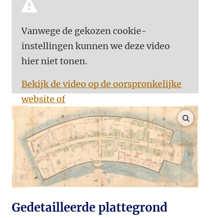
Vanwege de gekozen cookie-
instellingen kunnen we deze video
hier niet tonen.
Bekijk de video op de oorspronkelijke
website of
vergroo
Accepteer cookies
Gedetailleerde plattegrond