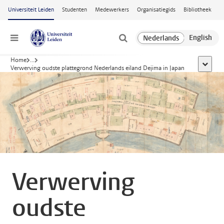
Ga naar hoofdinhoud
Universiteit Leiden
Studenten
Medewerkers
Organisatiegids
Bibliotheek
Menu
Home
...
toon all
Verwerving oudste plattegrond Nederlands eiland Dejima in Japan
Verwerving
oudste