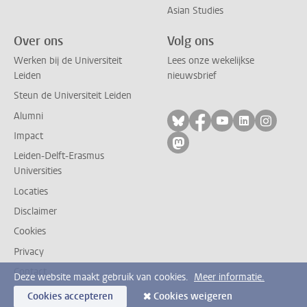
Asian Studies
Over ons
Volg ons
Werken bij de Universiteit
Lees onze wekelijkse
Leiden
nieuwsbrief
Steun de Universiteit Leiden
Alumni
Volg ons op bluesky
Volg ons op facebo
Volg ons op yo
Volg ons op
Volg on
Impact
Volg ons op mastodon
Leiden-Delft-Erasmus
Universities
Locaties
Disclaimer
Cookies
Privacy
Contact
Deze website maakt gebruik van cookies.
Meer informatie.
Cookies accepteren
Cookies weigeren