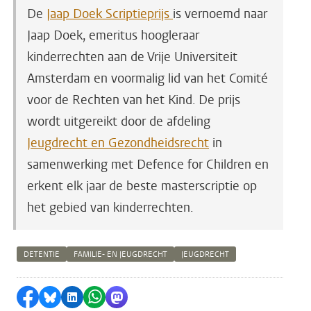
De
Jaap Doek Scriptieprijs
is vernoemd naar
Jaap Doek, emeritus hoogleraar
kinderrechten aan de Vrije Universiteit
Amsterdam en voormalig lid van het Comité
voor de Rechten van het Kind. De prijs
wordt uitgereikt door de afdeling
Jeugdrecht en Gezondheidsrecht
in
samenwerking met Defence for Children en
erkent elk jaar de beste masterscriptie op
het gebied van kinderrechten.
DETENTIE
FAMILIE- EN JEUGDRECHT
JEUGDRECHT
Delen op Facebook
Delen via Bluesky
Delen op LinkedIn
Delen via WhatsApp
Delen via Mastodon