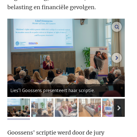
belasting en financiële gevolgen.
vergroo
volgend
Lies’l Goossens presenteert haar scriptie.
volge
afbeelding 1
afbeelding 2
afbeelding 3
afbeelding 4
afbeeldi
Goossens' scriptie werd door de jury