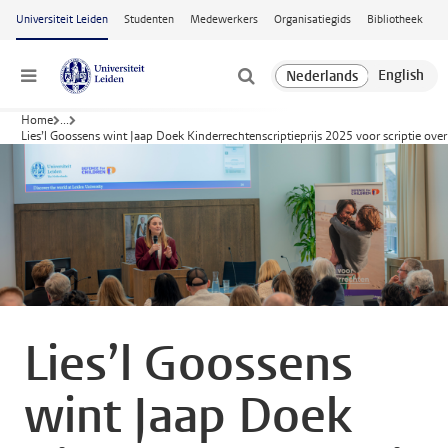
Ga naar hoofdinhoud
Universiteit Leiden
Studenten
Medewerkers
Organisatiegids
Bibliotheek
Menu
Home
...
Lies’l Goossens wint Jaap Doek Kinderrechtenscriptieprijs 2025 voor scriptie ove
Lies’l Goossens
wint Jaap Doek