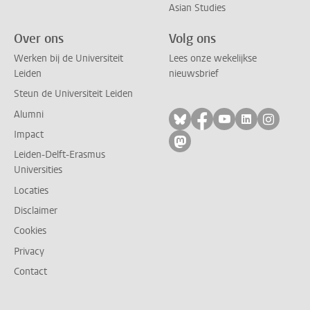
Asian Studies
Over ons
Volg ons
Werken bij de Universiteit
Lees onze wekelijkse
Leiden
nieuwsbrief
Steun de Universiteit Leiden
Alumni
Volg ons op bluesky
Volg ons op facebo
Volg ons op yo
Volg ons op
Volg on
Impact
Volg ons op mastodon
Leiden-Delft-Erasmus
Universities
Locaties
Disclaimer
Cookies
Privacy
Contact