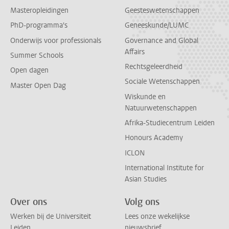
Masteropleidingen
Geesteswetenschappen
PhD-programma's
Geneeskunde/LUMC
Onderwijs voor professionals
Governance and Global
Affairs
Summer Schools
Rechtsgeleerdheid
Open dagen
Sociale Wetenschappen
Master Open Dag
Wiskunde en
Natuurwetenschappen
Afrika-Studiecentrum Leiden
Honours Academy
ICLON
International Institute for
Asian Studies
Over ons
Volg ons
Werken bij de Universiteit
Lees onze wekelijkse
Leiden
nieuwsbrief