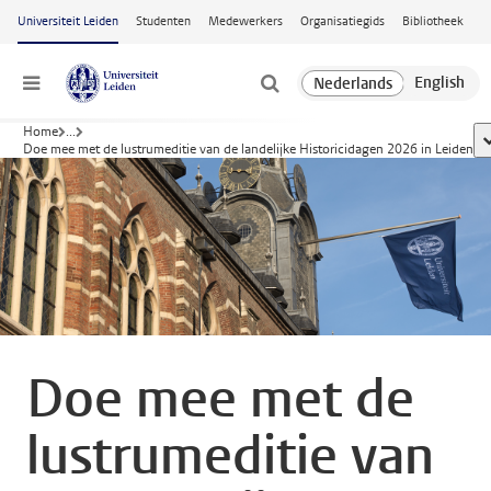
Ga naar hoofdinhoud
Universiteit Leiden
Studenten
Medewerkers
Organisatiegids
Bibliotheek
Menu
Home
...
t
Doe mee met de lustrumeditie van de landelijke Historicidagen 2026 in Leiden
Doe mee met de
lustrumeditie van