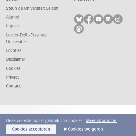
Steun de Universiteit Leiden
Alumni
Volg ons op bluesky
Volg ons op facebo
Volg ons op yo
Volg ons op
Volg on
Impact
Volg ons op mastodon
Leiden-Delft-Erasmus
Universities
Locaties
Disclaimer
Cookies
Privacy
Contact
Deze website maakt gebruik van cookies.
Meer informatie.
Cookies accepteren
Cookies weigeren