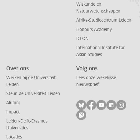
Wiskunde en
Natuurwetenschappen
Afrika-Studiecentrum Leiden
Honours Academy
ICLON
International Institute for
Asian Studies
Over ons
Volg ons
Werken bij de Universiteit
Lees onze wekelijkse
Leiden
nieuwsbrief
Steun de Universiteit Leiden
Alumni
Volg ons op bluesky
Volg ons op facebo
Volg ons op yo
Volg ons op
Volg on
Impact
Volg ons op mastodon
Leiden-Delft-Erasmus
Universities
Locaties