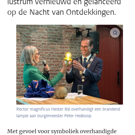
lustrum vernieuwd en gelanceerd
op de Nacht van Ontdekkingen.
vergroo
Rector magnificus Hester Bijl overhandigt een brandend
lampje aan burgemeester Peter Heijkoop.
Met gevoel voor symboliek overhandigde