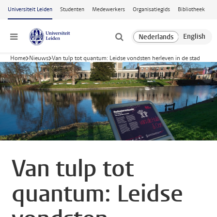
Ga naar hoofdinhoud
Universiteit Leiden
Studenten
Medewerkers
Organisatiegids
Bibliotheek
Menu
Home
Nieuws
Van tulp tot quantum: Leidse vondsten herleven in de stad
Van tulp tot
quantum: Leidse