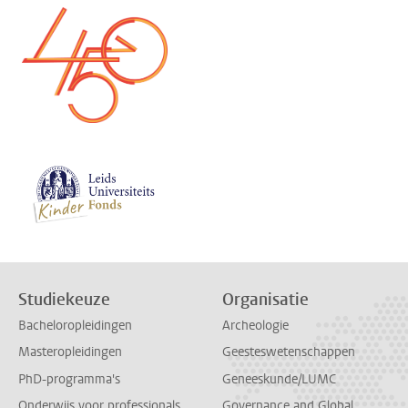
Studiekeuze
Organisatie
Bacheloropleidingen
Archeologie
Masteropleidingen
Geesteswetenschappen
PhD-programma's
Geneeskunde/LUMC
Onderwijs voor professionals
Governance and Global