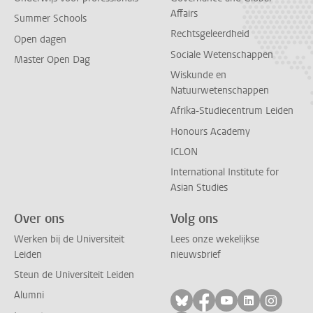
Affairs
Summer Schools
Rechtsgeleerdheid
Open dagen
Sociale Wetenschappen
Master Open Dag
Wiskunde en
Natuurwetenschappen
Afrika-Studiecentrum Leiden
Honours Academy
ICLON
International Institute for
Asian Studies
Over ons
Volg ons
Werken bij de Universiteit
Lees onze wekelijkse
Leiden
nieuwsbrief
Steun de Universiteit Leiden
Alumni
Volg ons op bluesky
Volg ons op facebo
Volg ons op yo
Volg ons op
Volg on