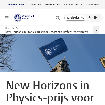
Ga naar hoofdinhoud
Universiteit Leiden
Studenten
Medewerkers
Organisatiegids
Bibliotheek
Menu
Home
...
toon all
New Horizons in Physics-prijs voor Sebastiaan Haffert: ‘Zeer vereerd’
New Horizons in
Physics-prijs voor