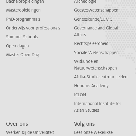
Bacheloropleidingen
Archeologie
Masteropleidingen
Geesteswetenschappen
PhD-programma's
Geneeskunde/LUMC
Onderwijs voor professionals
Governance and Global
Affairs
Summer Schools
Rechtsgeleerdheid
Open dagen
Sociale Wetenschappen
Master Open Dag
Wiskunde en
Natuurwetenschappen
Afrika-Studiecentrum Leiden
Honours Academy
ICLON
International Institute for
Asian Studies
Over ons
Volg ons
Werken bij de Universiteit
Lees onze wekelijkse