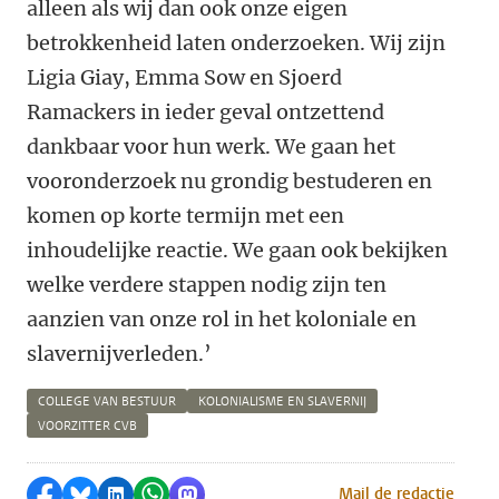
alleen als wij dan ook onze eigen
betrokkenheid laten onderzoeken. Wij zijn
Ligia Giay, Emma Sow en Sjoerd
Ramackers in ieder geval ontzettend
dankbaar voor hun werk. We gaan het
vooronderzoek nu grondig bestuderen en
komen op korte termijn met een
inhoudelijke reactie. We gaan ook bekijken
welke verdere stappen nodig zijn ten
aanzien van onze rol in het koloniale en
slavernijverleden.’
COLLEGE VAN BESTUUR
KOLONIALISME EN SLAVERNIJ
VOORZITTER CVB
Delen op Facebook
Delen via Bluesky
Delen op LinkedIn
Delen via WhatsApp
Delen via Mastodon
Mail de redactie