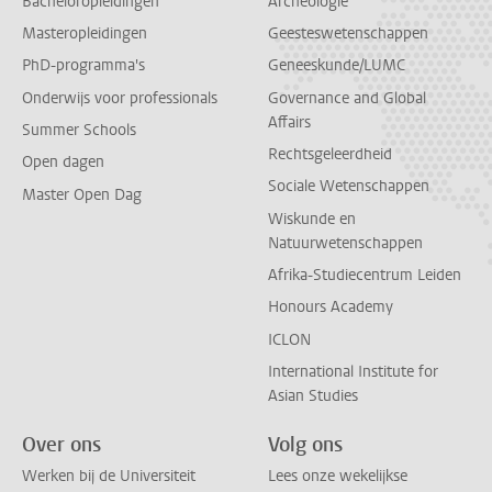
Bacheloropleidingen
Archeologie
Masteropleidingen
Geesteswetenschappen
PhD-programma's
Geneeskunde/LUMC
Onderwijs voor professionals
Governance and Global
Affairs
Summer Schools
Rechtsgeleerdheid
Open dagen
Sociale Wetenschappen
Master Open Dag
Wiskunde en
Natuurwetenschappen
Afrika-Studiecentrum Leiden
Honours Academy
ICLON
International Institute for
Asian Studies
Over ons
Volg ons
Werken bij de Universiteit
Lees onze wekelijkse