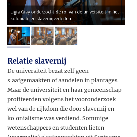
Ligia Giay onderzocht de rol van de universiteit in het
koloniale en slavernijverleden.
afbeelding 1
afbeelding 2
afbeelding 3
Relatie slavernij
De universiteit bezat zelf geen
slaafgemaakten of aandelen in plantages.
Maar de universiteit en haar gemeenschap
profiteerden volgens het vooronderzoek
wel van de rijkdom die door slavernij en
kolonialisme was verdiend. Sommige
wetenschappers en studenten lieten