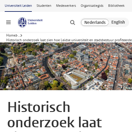
Ga naar hoofdinhoud
Universiteit Leiden
Studenten
Medewerkers
Organisatiegids
Bibliotheek
Menu
Home
...
Historisch onderzoek laat zien hoe Leidse universiteit en stadsbestuur profiteerd
Historisch
onderzoek laat