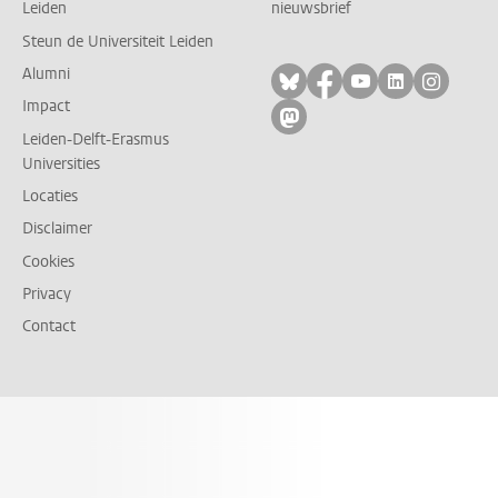
Leiden
nieuwsbrief
Steun de Universiteit Leiden
Alumni
Volg ons op bluesky
Volg ons op facebo
Volg ons op yo
Volg ons op
Volg on
Impact
Volg ons op mastodon
Leiden-Delft-Erasmus
Universities
Locaties
Disclaimer
Cookies
Privacy
Contact