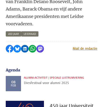
van ­Franklin Delano Roosevelt, John
Adams, Barack Obama en vijf andere
Amerikaanse presidenten met Leidse
voorvaderen.
450 JAAR
LEIDRAAD
Delen op Facebook
Delen via Bluesky
Delen op LinkedIn
Delen via WhatsApp
Delen via Mastodon
Mail de redactie
Agenda
ALUMNI-ACTIVITEIT | SPECIALE LUSTRUMVIERING
08
Diesfestival voor alumni 2025
FEB
450 jaar Universiteit