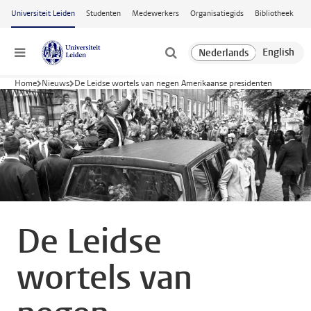
Ga naar hoofdinhoud
Universiteit Leiden
Studenten
Medewerkers
Organisatiegids
Bibliotheek
Menu
Home
Nieuws
De Leidse wortels van negen Amerikaanse presidenten
De Leidse
wortels van