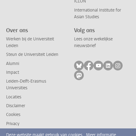
ICLON
International Institute for
Asian Studies
Over ons
Volg ons
Werken bij de Universiteit
Lees onze wekelijkse
Leiden
nieuwsbrief
Steun de Universiteit Leiden
Alumni
Volg ons op bluesky
Volg ons op facebo
Volg ons op yo
Volg ons op
Volg on
Impact
Volg ons op mastodon
Leiden-Delft-Erasmus
Universities
Locaties
Disclaimer
Cookies
Privacy
Contact
Deze website maakt gebruik van cookies.
Meer informatie.