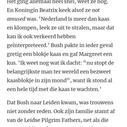
Het ging allemaal heel snel, weet ze nog.
En Koningin Beatrix keek ­alsof ze
not
amused
was.
‘
Nederland is meer dan kaas
en klompen, leek ze uit te stralen, maar dat
kan ik ook verkeerd hebben
geïnterpreteerd.
’
Bush pakte in ieder geval
gretig een blokje kaas en gaf Margreet een
kus.
‘
Ik weet nog wat ik dacht:
“
nu stopt de
belangrijkste man ter wereld een bezweet
kaasblokje in zijn mond”, want ik stond al
een hele tijd met die kaas te wachten.
’
Dat Bush naar Leiden kwam, was trouwens
niet zonder reden. Ook zíjn familie stamt af
van de Leidse Pilgrim Fathers, net als die